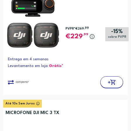
,99
PVPR*
€269
-15%
,99
229
sobre PVPR
Entrega em 4 semanas
Levantamento em loja
Grátis*
comparar
Até 10x Sem Juros
MICROFONE DJI MIC 3 TX