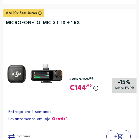
Até 10x Sem Juros
MICROFONE DJI MIC 3 1 TX + 1 RX
,99
PVPR*
€169
-15%
,99
144
sobre PVPR
Entrega em 4 semanas
Levantamento em loja
Grátis*
comparar