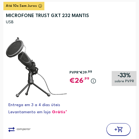
Até 10x Sem Juros
MICROFONE TRUST GXT 232 MANTIS
USB
,99
PVPR*
€39
-33%
,99
26
sobre PVPR
Entrega em 3 a 4 dias úteis
Levantamento em loja
Grátis*
comparar