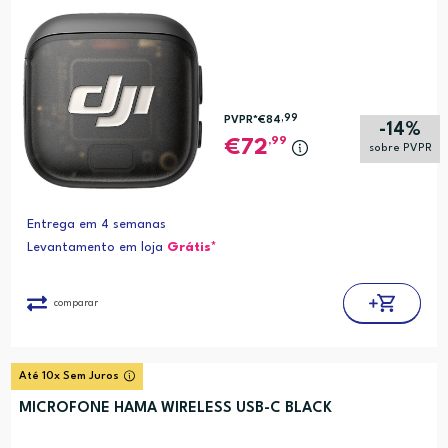
,99
PVPR*
€84
-14%
,99
72
sobre PVPR
Entrega em 4 semanas
Levantamento em loja
Grátis*
comparar
Até 10x Sem Juros
MICROFONE HAMA WIRELESS USB-C BLACK