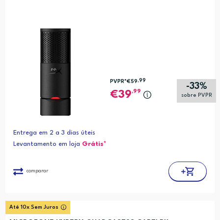
,99
PVPR*
€59
-33%
,99
39
sobre PVPR
Entrega em 2 a 3 dias úteis
Levantamento em loja
Grátis*
comparar
Até 10x Sem Juros