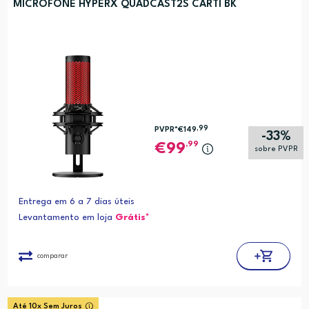
MICROFONE HYPERX QUADCAST2S CARTI BK
,99
PVPR*
€149
-33%
,99
99
sobre PVPR
Entrega em 6 a 7 dias úteis
Levantamento em loja
Grátis*
comparar
Até 10x Sem Juros