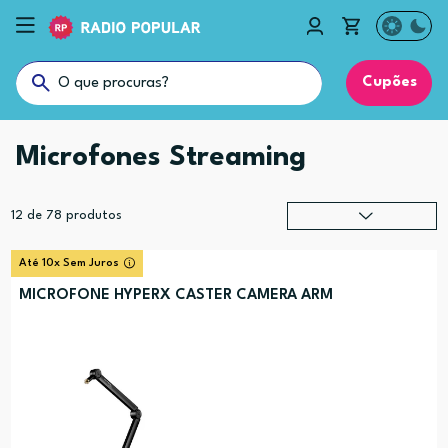
Cupões
Microfones Streaming
12
de
78
produtos
Relevância
?
Até 10x Sem Juros
Preço (mais alto)
MICROFONE HYPERX CASTER CAMERA ARM
Preço (mais baixo)
Alfabética (A-Z)
Alfabética (Z-A)