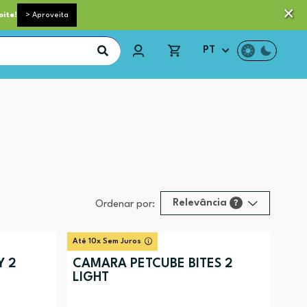
 pequeno porte grátis acima de 35€*
Trocas e Devoluções
oite!
> Aproveita
PT
Relevância
?
Ordenar por:
Relevância
?
Até 10x Sem Juros
Preço (mais alto)
Y 2
CÂMARA PETCUBE BITES 2
LIGHT
Preço (mais baixo)
Alfabética (A-Z)