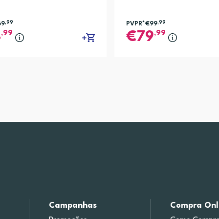
69
,99
PVPR*
€99
,99
,99
,99
4
79
Campanhas
Compra Onl