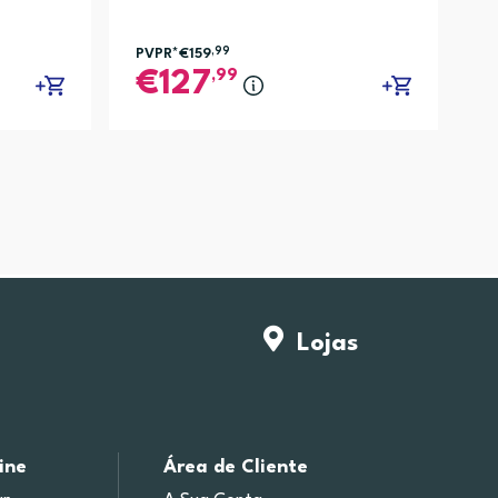
PVPR*
€159
,99
,99
127
Lojas
ine
Área de Cliente