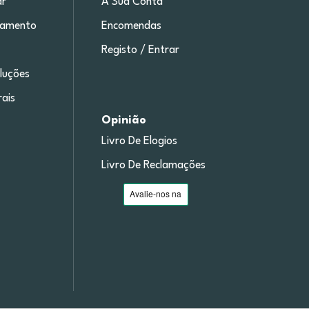
r
A Sua Conta
gamento
Encomendas
Registo / Entrar
luções
ais
Opinião
Livro De Elogios
Livro De Reclamações