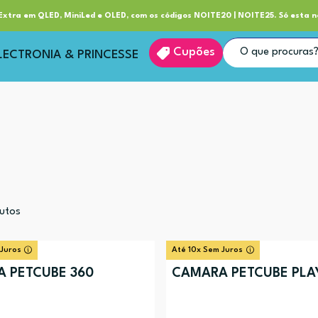
ube RP+
Entrega
xtra em QLED, MiniLed e OLED, com os códigos NOITE20 | NOITE25. Só esta n
Cupões
LECTRONIA & PRINCESSE
utos
 Juros
Até 10x Sem Juros
 PETCUBE 360
CÂMARA PETCUBE PLA