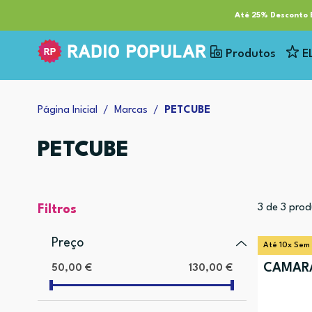
RP Tech
ESG & Sustentabilidade
Serviços
Cl
Até 25% Desconto E
Produtos
E
Página Inicial
Marcas
PETCUBE
PETCUBE
3
de
3
prod
Filtros
Preço
Até 10x Sem
CÂMARA
50,00 €
130,00 €