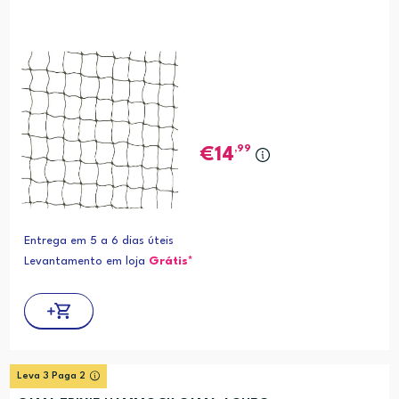
,99
14
Entrega em 5 a 6 dias úteis
Levantamento em loja
Grátis*
Leva 3 Paga 2