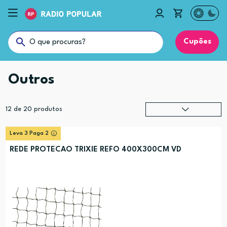
Cupões
Outros
12
de
20
produtos
Relevância
?
Leva 3 Paga 2
Preço (mais alto)
REDE PROTECAO TRIXIE REFO 400X300CM VD
Preço (mais baixo)
Alfabética (A-Z)
Alfabética (Z-A)