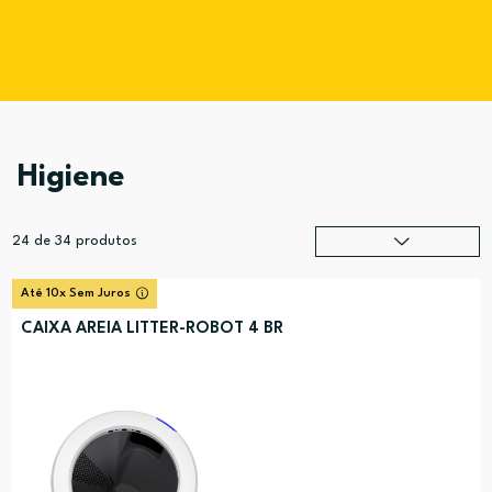
Higiene
24
de
34
produtos
Relevância
?
Até 10x Sem Juros
Preço (mais alto)
CAIXA AREIA LITTER-ROBOT 4 BR
Preço (mais baixo)
Alfabética (A-Z)
Alfabética (Z-A)