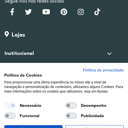
Segue-nos nas redes sociais
Lojas
Institucional
Política de privacidade
Cartão RP-ON
Política de Cookies
Para proporcionar uma ótima experiência no nosso site a nivel de
navegação e personalização de conteúdos, utilizamos alguns Cookies. Para
mais informações sobre os cookies que utilizamos, veja em Ajustar.
Campanhas
Necessário
Desempenho
Compra Online
Funcional
Publicidade