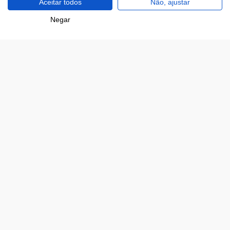
Aceitar todos
Não, ajustar
Área de Cliente
Filtros
Negar
Estamos contigo
Opinião
Modos de pagamento disponíveis
Certificado de segurança