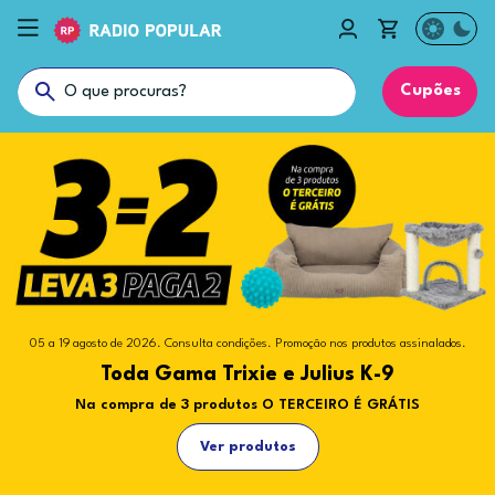
Cupões
05 a 19 agosto de 2026. Consulta condições. Promoção nos produtos assinalados.
15 julho a 19 agosto de 2026. Consulta condições. Promoção nos produtos
Promoção nos produtos assinalados.
assinalados.
O melhor para o teu pet, agora na Radio
Toda Gama Trixie e Julius K-9
PetLibro, PetCube e Cheerble
Popular
Na compra de 3 produtos O TERCEIRO É GRÁTIS
O melhor para o teu animal
Descobre novas formas de mimar os teus animais
Ver produtos
Ver produtos
Ver produtos