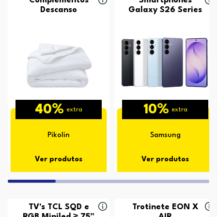
Complementos
Smartphones
Descanso
Galaxy S26 Series
40%
10%
extra
extra
Pikolin
Samsung
Ver produtos
Ver produtos
TV's TCL SQD e
Trotinete EON X
RGB Miniled ≥ 75”
AIR