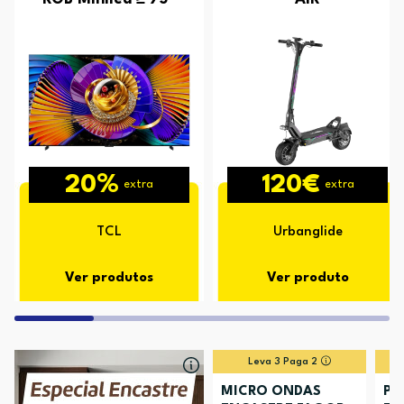
20%
120€
extra
extra
TCL
Urbanglide
Ver produtos
Ver produto
Leva 3 Paga 2
MICRO ONDAS
PL