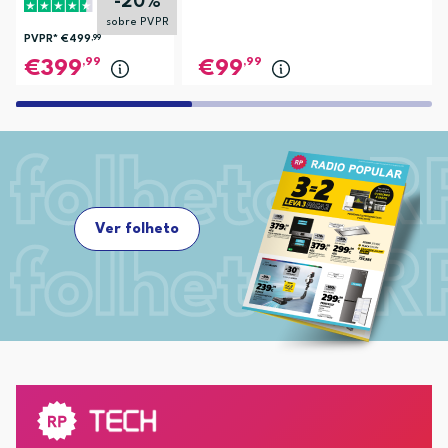
-20%
sobre PVPR
PVPR*
€499
,99
,99
,99
399
99
Ver folheto