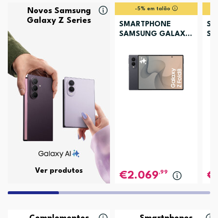
-5% em talão
Novos Samsung
Galaxy Z Series
SMARTPHONE
SM
SAMSUNG GALAXY
SA
Z FOLD8 256GB
Z 
GRAFITE
LA
Ver produtos
,99
2.069