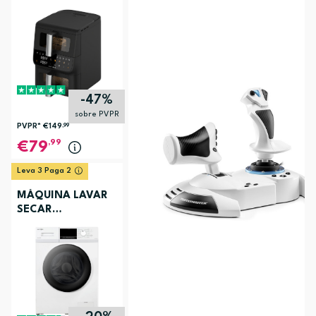
ELECTRONIA
TOWERCHEF
-47%
sobre PVPR
PVPR*
€149
,99
,99
79
Leva 3 Paga 2
MÁQUINA LAVAR
SECAR
ELECTRONIA
EC3107BR