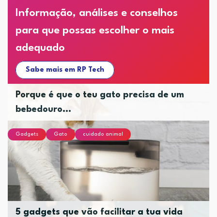
Informação, análises e conselhos
para que possas escolher o mais
adequado
Sabe mais em RP Tech
Porque é que o teu gato precisa de um
bebedouro...
Gadgets
Gato
cuidado animal
5 gadgets que vão facilitar a tua vida