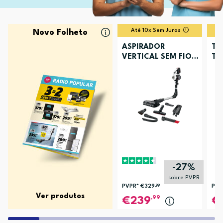
Até 10x Sem Juros
Novo Folheto
ASPIRADOR
TV
VERTICAL SEM FIOS
TU
BOSCH BCS711XXL
-27%
sobre PVPR
PVPR*
€329
,99
PVP
Ver produtos
,99
239