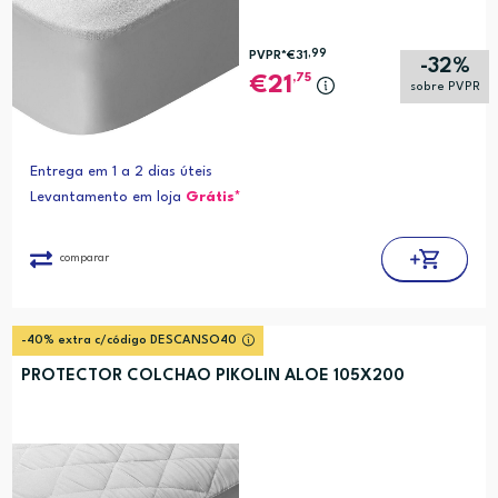
,99
PVPR*
€31
-32%
,75
21
sobre PVPR
Entrega em 1 a 2 dias úteis
Levantamento em loja
Grátis*
comparar
-40% extra c/código DESCANSO40
PROTECTOR COLCHAO PIKOLIN ALOE 105X200