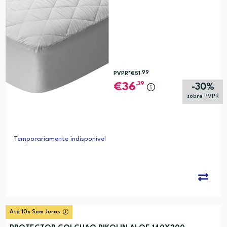
,99
PVPR*
€51
,39
36
-30%
sobre PVPR
Temporariamente indisponível
Até 10x Sem Juros