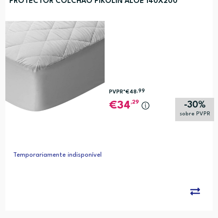
PROTECTOR COLCHAO PIKOLIN ALOE 140X200
,99
PVPR*
€48
,29
34
-30%
sobre PVPR
Temporariamente indisponível