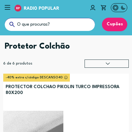
Cupões
Protetor Colchão
6
de
6
produtos
Relevância
?
-40% extra c/código DESCANSO40
Preço (mais alto)
PROTECTOR COLCHAO PIKOLIN TURCO IMPRESSORA
80X200
Preço (mais baixo)
Alfabética (A-Z)
Alfabética (Z-A)