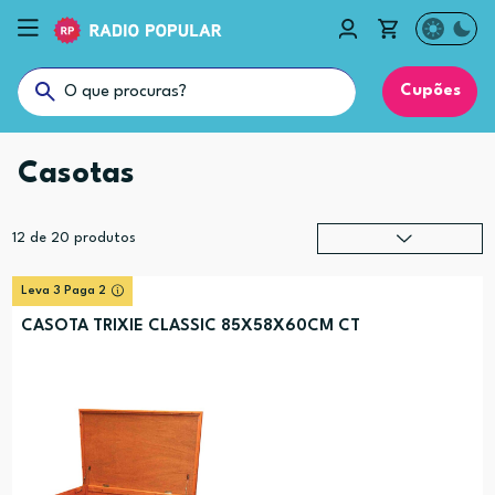
Cupões
Casotas
12
de
20
produtos
Relevância
?
Leva 3 Paga 2
Preço (mais alto)
CASOTA TRIXIE CLASSIC 85X58X60CM CT
Preço (mais baixo)
Alfabética (A-Z)
Alfabética (Z-A)