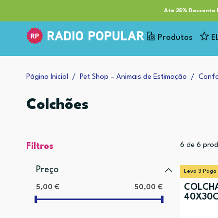
RP Tech
ESG & Sustentabilidade
Serviços
Cl
Até 25% Desconto E
Produtos
E
Página Inicial
Pet Shop – Animais de Estimação
Confo
Colchões
6
de
6
prod
Filtros
Preço
Leva 3 Paga
COLCHA
5,00 €
50,00 €
40X30