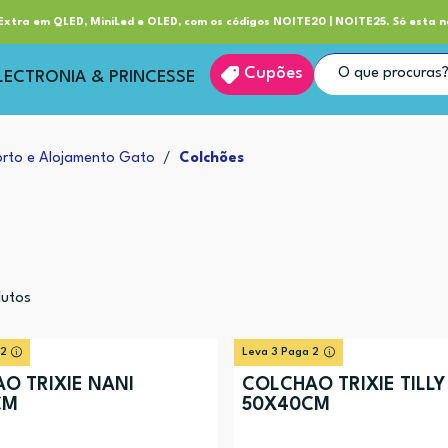
ube RP+
Entrega
xtra em QLED, MiniLed e OLED, com os códigos NOITE20 | NOITE25. Só esta n
Cupões
LECTRONIA & PRINCESSE
rto e Alojamento Gato
Colchões
utos
 2
Leva 3 Paga 2
O TRIXIE NANI
COLCHAO TRIXIE TILLY
CM
50X40CM