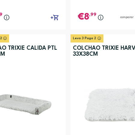
9
,99
8
comparar
 2
Leva 3 Paga 2
O TRIXIE CALIDA PTL
COLCHAO TRIXIE HARV
CM
33X38CM