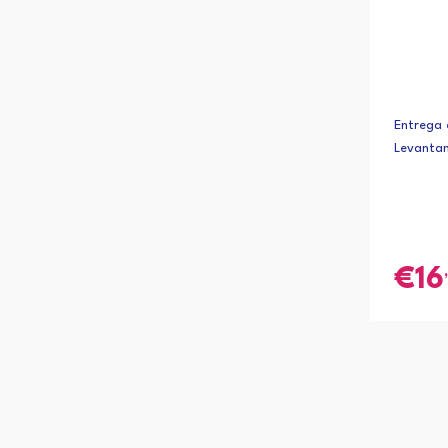
Entrega 
Levanta
16