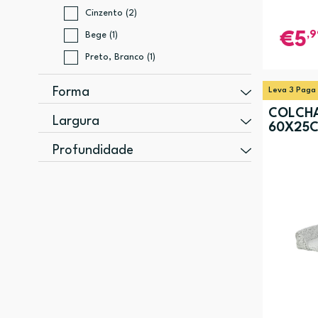
Cinzento (2)
,9
Bege (1)
5
Preto, Branco (1)
Forma
Leva 3 Paga
COLCHA
Quadrado (2)
Largura
60X25
Retangular (2)
500 mm (2)
Profundidade
330 mm (1)
250 mm (1)
600 mm (1)
300 mm (1)
380 mm (1)
400 mm (1)