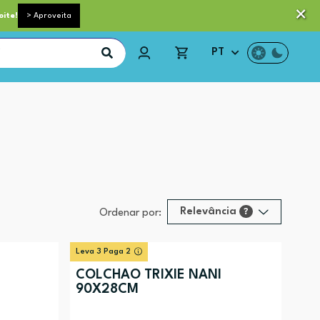
 pequeno porte grátis acima de 35€*
Trocas e Devoluções
oite!
> Aproveita
PT
Relevância
?
Ordenar por:
Relevância
?
Leva 3 Paga 2
Preço (mais alto)
COLCHAO TRIXIE NANI
90X28CM
Preço (mais baixo)
Alfabética (A-Z)