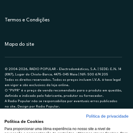
Termos e Condições
Mapa do site
© 2004-2026, RADIO POPULAR - Electrodomésticos, S.A. | SEDE: E.N. 14
(KM7), Lugar do Chiolo-Barca, 4475-045 Maia | NIF: 500 674 205
Todos os direitos reservados. Todos os preços incluem I.V.A. à taxa legal
em vigor e são exclusivos da loja online.
O "PVPR" é o preço de venda recomendado para o produto em questão,
definido e indicado pelo fabricante, produtor ou fornecedor.
A Radio Popular não se responsabiliza por eventuais erros publicados
no site. Design por Radio Popular.
Política de privacidade
** TAEG CARTÃO DE CRÉDITO RP/ON: 18,5%
Política de Cookies
Ex. para limite de crédito de €1.500, reembolsado em 12 meses, TAN
Para proporcionar uma ótima experiência no nosso site a nivel de
14,79%.