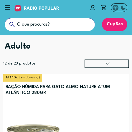
Cupões
Adulto
12
de
23
produtos
Relevância
?
Até 10x Sem Juros
Preço (mais alto)
RAÇÃO HÚMIDA PARA GATO ALMO NATURE ATUM
ATLÂNTICO 280GR
Preço (mais baixo)
Alfabética (A-Z)
Alfabética (Z-A)