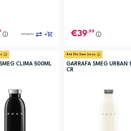
9
,99
39
comparar
os
Até 10x Sem Juros
SMEG CLIMA 500ML
GARRAFA SMEG URBAN 
CR