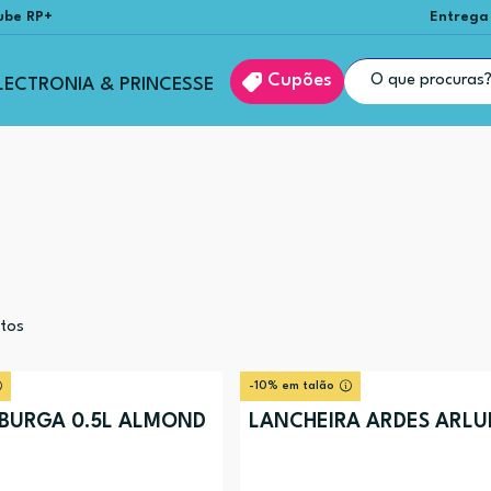
ube RP+
Entrega
Cupões
LECTRONIA & PRINCESSE
tos
-10% em talão
BURGA 0.5L ALMOND
LANCHEIRA ARDES ARL