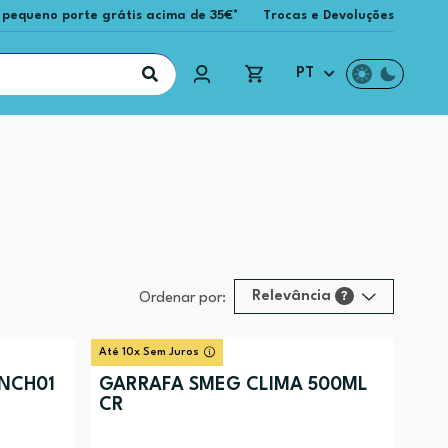
 pequeno porte grátis acima de 35€*
Trocas e Devoluções
PT
Relevância
?
Ordenar por:
Relevância
?
Até 10x Sem Juros
Preço (mais alto)
UNCH01
GARRAFA SMEG CLIMA 500ML
CR
Preço (mais baixo)
Alfabética (A-Z)