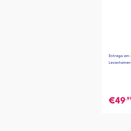
Entrega em 6
Levantamen
,9
49