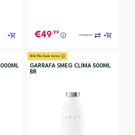
,99
49
comparar
Até 10x Sem Juros
1000ML
GARRAFA SMEG CLIMA 500ML
BR