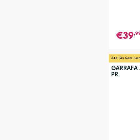
,9
39
Até 10x Sem Jur
GARRAFA 
PR