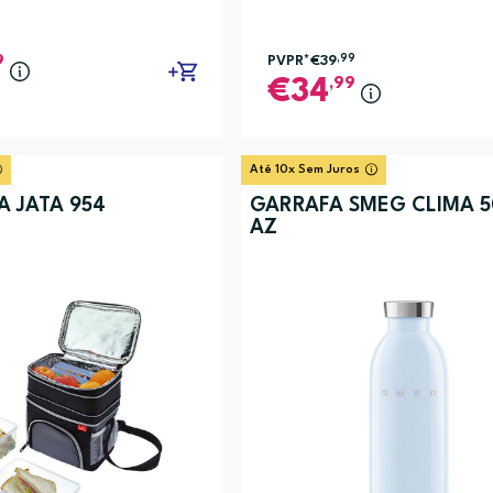
9
PVPR*
€39
,99
,99
34
Até 10x Sem Juros
A JATA 954
GARRAFA SMEG CLIMA 
AZ