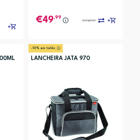
,99
49
comparar
-10% em talão
500ML
LANCHEIRA JATA 970