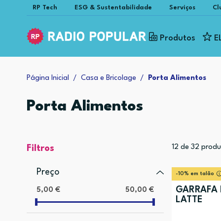
RP Tech
ESG & Sustentabilidade
Serviços
Cl
Produtos
E
Página Inicial
Casa e Bricolage
Porta Alimentos
Porta Alimentos
12
de
32
produ
Filtros
Preço
-10% em talão
GARRAFA 
5,00 €
50,00 €
LATTE