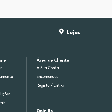
Lojas
ine
Área de Cliente
r
A Sua Conta
gamento
Encomendas
Registo / Entrar
luções
ais
Opinião