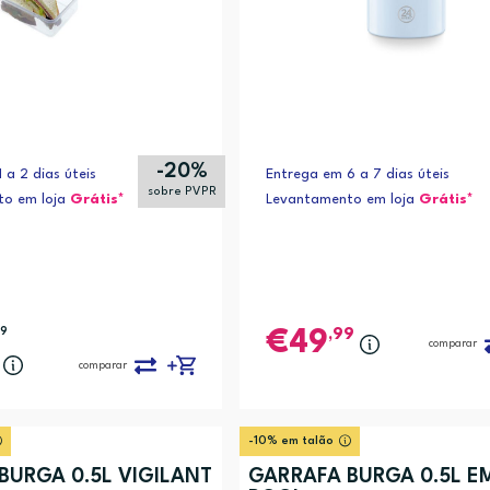
-20%
 a 2 dias úteis
Entrega em 6 a 7 dias úteis
sobre PVPR
to em loja
Grátis*
Levantamento em loja
Grátis*
99
,99
49
comparar
comparar
-10% em talão
BURGA 0.5L VIGILANT
GARRAFA BURGA 0.5L E