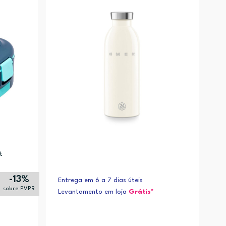
Alfabética (Z-A)
t
-13%
Entrega em 6 a 7 dias úteis
sobre PVPR
Levantamento em loja
Grátis*