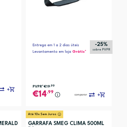
-25%
Entrega em 1 a 2 dias úteis
sobre PVPR
Levantamento em loja
Grátis*
PVPR*
€19
,99
,99
14
comparar
Até 10x Sem Juros
MERALD
GARRAFA SMEG CLIMA 500ML