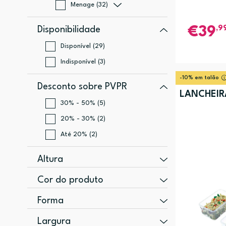
Menage (32)
,9
Disponibilidade
39
Disponível (29)
Indisponível (3)
-10% em talão
Desconto sobre PVPR
LANCHEIR
30% - 50% (5)
20% - 30% (2)
Até 20% (2)
Altura
205 mm (7)
Cor do produto
255 mm (4)
Vermelho (3)
Forma
220 mm (2)
Branco (2)
Retangular (2)
Largura
155 mm (1)