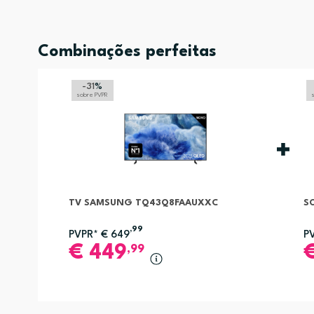
Combinações perfeitas
-31
%
sobre PVPR
TV SAMSUNG TQ43Q8FAAUXXC
S
,99
PVPR*
€
649
P
€
449
,99