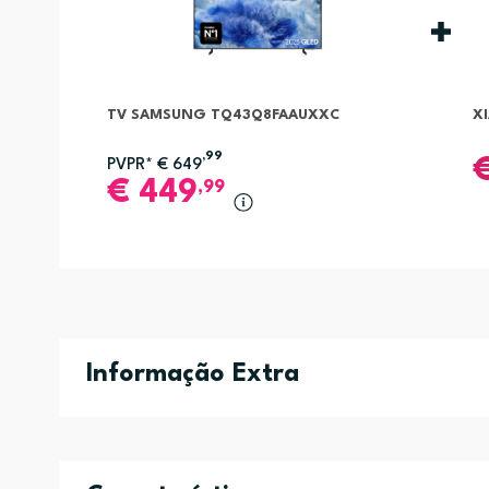
TV SAMSUNG TQ43Q8FAAUXXC
X
,99
PVPR*
€
649
€
449
,99
Informação Extra