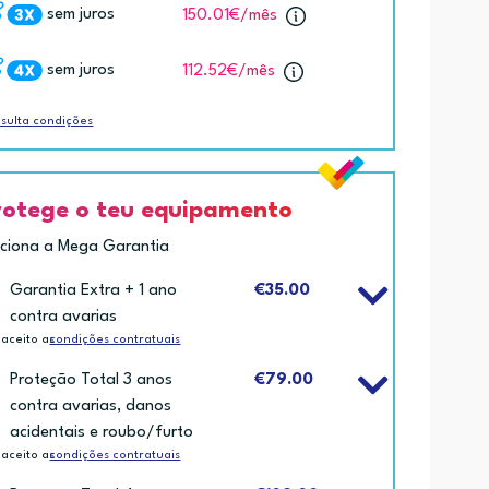
sem juros
150.01€
/mês
sem juros
112.52€
/mês
sulta condições
rotege o teu equipamento
iciona a Mega Garantia
Garantia Extra + 1 ano
€35.00
contra avarias
 aceito as
condições contratuais
Proteção Total 3 anos
€79.00
contra avarias, danos
acidentais e roubo/furto
 aceito as
condições contratuais