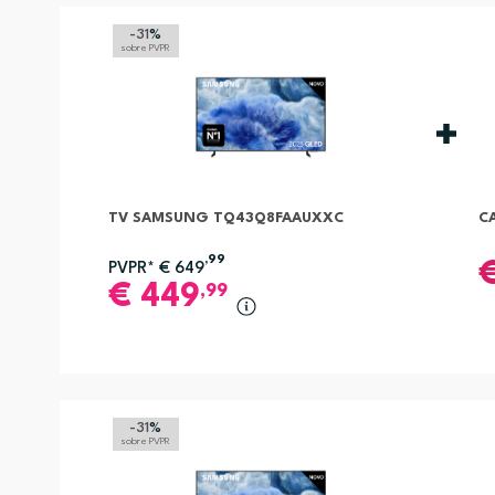
-31
%
sobre PVPR
TV SAMSUNG TQ43Q8FAAUXXC
C
,99
PVPR*
€
649
€
449
,99
-31
%
sobre PVPR