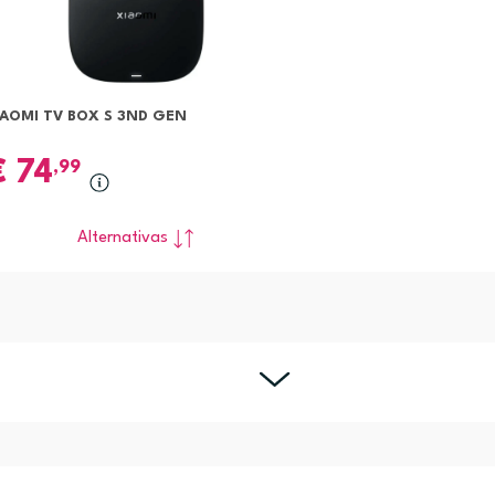
IAOMI TV BOX S 3ND GEN
€
74
,99
Alternativas