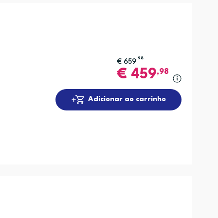
,98
€
659
€
459
,98
Adicionar ao carrinho