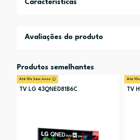
Características
Avaliações do produto
Produtos semelhantes
Até 10x Sem Juros
Até 10x
TV LG 43QNED81B6C
TV H