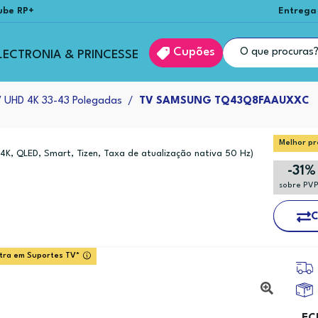
ube RP+
Entrega
Cupões
LECTRONIA & PRINCESSE
 UHD 4K 33-43 Polegadas
TV SAMSUNG TQ43Q8FAAUXXC
Melhor pr
(4K, QLED, Smart, Tizen, Taxa de atualização nativa 50 Hz)
-31%
sobre PV
C
tra em Suportes TV*