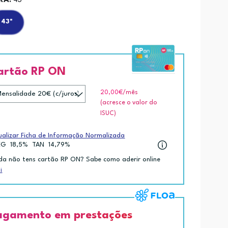
RÃ:
43"
43"
artão RP ON
20,00€
/mês
(acresce o valor do
ISUC)
ualizar Ficha de Informação Normalizada
EG
18,5%
TAN
14,79%
da não tens cartão RP ON? Sabe como aderir online
i
agamento em prestações