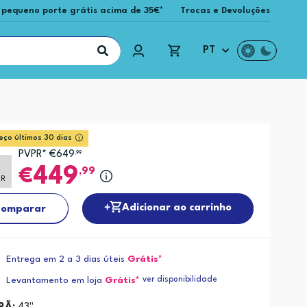
 pequeno porte grátis acima de 35€*
Trocas e Devoluções
PT
eço últimos 30 dias
PVPR* €649
,99
449
,99
PR
Adicionar ao carrinho
omparar
Entrega em 2 a 3 dias úteis
Grátis*
ver disponibilidade
Levantamento em loja
Grátis*