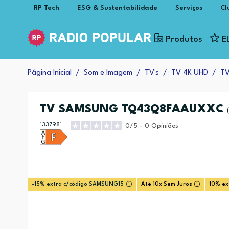
RP Tech
ESG & Sustentabilidade
Serviços
Cl
Produtos
E
Página Inicial
Som e Imagem
TV's
TV 4K UHD
TV
TV SAMSUNG TQ43Q8FAAUXXC
1337981
0/5 - 0 Opiniões
-15% extra c/código SAMSUNG15
Até 10x Sem Juros
10% ex