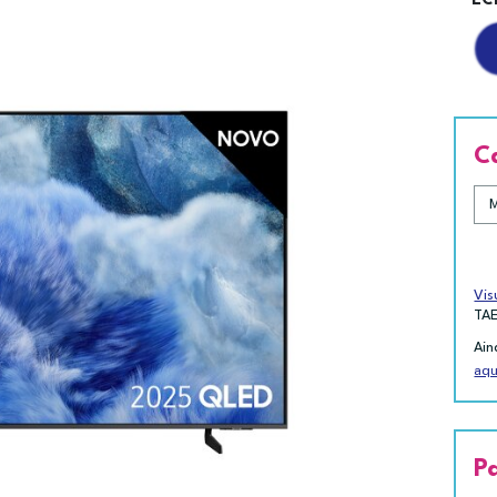
EC
C
Vis
TA
Ain
aqu
P