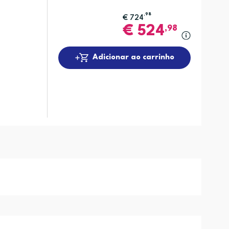
,98
€
724
€
524
,98
Adicionar ao carrinho