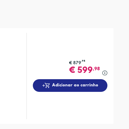
,98
€
879
€
599
,98
Adicionar ao carrinho