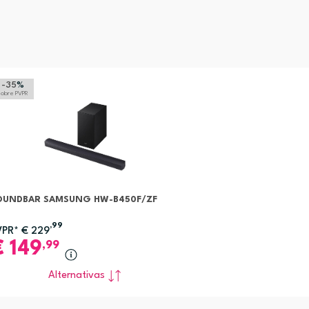
-35
%
sobre PVPR
OUNDBAR SAMSUNG HW-B450F/ZF
,99
VPR*
€
229
€
149
,99
Alternativas