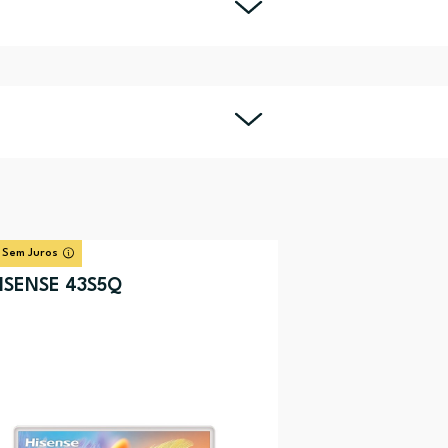
 Sem Juros
ISENSE 43S5Q