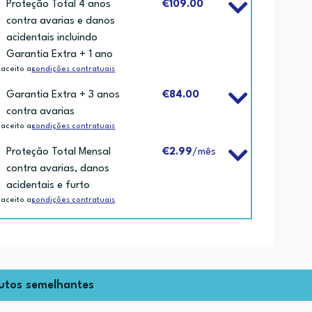
Proteção Total 4 anos
€109.00
contra avarias e danos
acidentais incluindo
Garantia Extra + 1 ano
 aceito as
condições contratuais
Garantia Extra + 3 anos
€84.00
contra avarias
 aceito as
condições contratuais
Proteção Total Mensal
€2.99
/mês
contra avarias, danos
acidentais e furto
 aceito as
condições contratuais
utos semelhantes