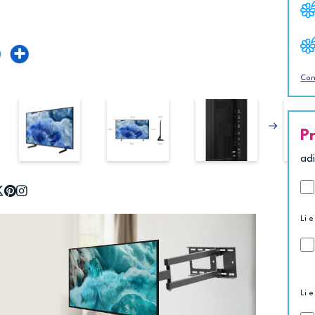
Con
P
ad
Li e
Li e