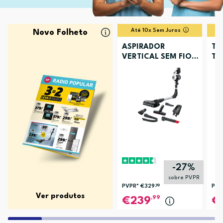
Até 10x Sem Juros
Novo Folheto
ASPIRADOR
TV
VERTICAL SEM FIOS
TU
BOSCH BCS711XXL
-27%
sobre PVPR
PVPR*
€329
,99
PVP
Ver produtos
,99
239