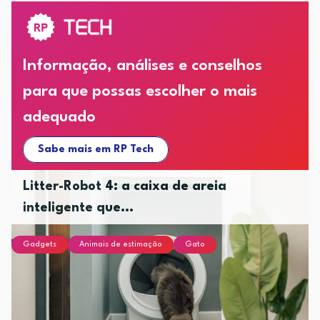
Informação, análises e conselhos
para que possas escolher o mais
adequado
Sabe mais em RP Tech
Litter-Robot 4: a caixa de areia
inteligente que...
Gadgets
Animais de estimação
Gato