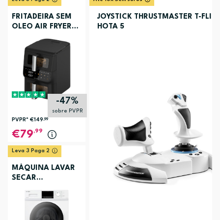
FRITADEIRA SEM
JOYSTICK THRUSTMASTER T-FLIG
OLEO AIR FRYER
HOTA 5
ELECTRONIA
TOWERCHEF
-47%
sobre PVPR
PVPR*
€149
,99
,99
79
Leva 3 Paga 2
MÁQUINA LAVAR
SECAR
ELECTRONIA
EC3107BR