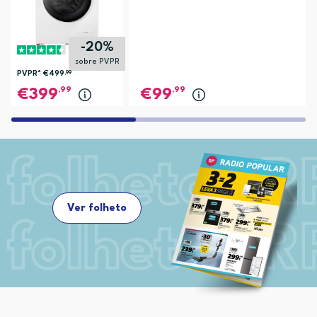
-20%
sobre PVPR
PVPR*
€499
,99
,99
,99
399
99
Ver folheto