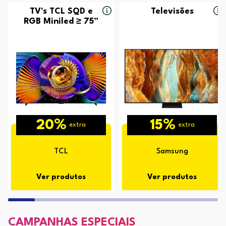
TV's TCL SQD e
Televisões
RGB Miniled ≥ 75”
20%
15%
extra
extra
TCL
Samsung
Ver produtos
Ver produtos
CAMPANHAS ESPECIAIS