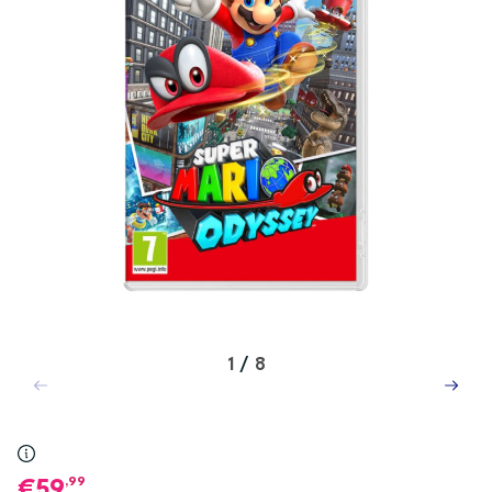
1
/
8
,99
59