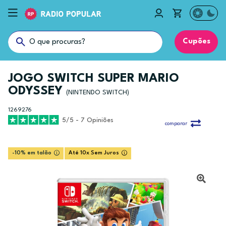
Cupões
JOGO SWITCH SUPER MARIO
ODYSSEY
(NINTENDO SWITCH)
1269276
5/5 - 7 Opiniões
comparar
-10% em talão
Até 10x Sem Juros