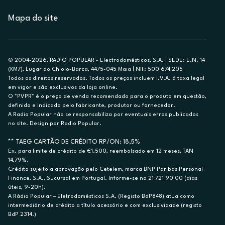
Mapa do site
© 2004-2026, RADIO POPULAR - Electrodomésticos, S.A. | SEDE: E.N. 14
(KM7), Lugar do Chiolo-Barca, 4475-045 Maia | NIF: 500 674 205
Todos os direitos reservados. Todos os preços incluem I.V.A. à taxa legal
em vigor e são exclusivos da loja online.
O "PVPR" é o preço de venda recomendado para o produto em questão,
definido e indicado pelo fabricante, produtor ou fornecedor.
A Radio Popular não se responsabiliza por eventuais erros publicados
no site. Design por Radio Popular.
** TAEG CARTÃO DE CRÉDITO RP/ON: 18,5%
Ex. para limite de crédito de €1.500, reembolsado em 12 meses, TAN
14,79%.
Crédito sujeito a aprovação pelo Cetelem, marca BNP Paribas Personal
Finance, S.A., Sucursal em Portugal. Informe-se no 21 721 90 00 (dias
úteis, 9-20h).
A Rádio Popular – Eletrodomésticos S.A. (Registo BdP848) atua como
intermediário de crédito a título acessório e com exclusividade (registo
BdP 2314.)