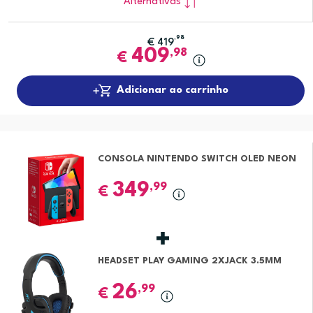
Alternativas
,98
€
419
409
,98
€
Adicionar ao carrinho
CONSOLA NINTENDO SWITCH OLED NEON
349
,99
€
HEADSET PLAY GAMING 2XJACK 3.5MM
26
,99
€