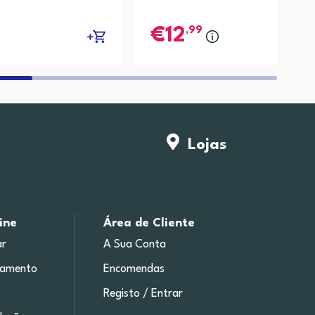
,99
12
compa
Lojas
ine
Área de Cliente
r
A Sua Conta
gamento
Encomendas
Registo / Entrar