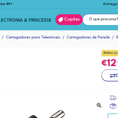
ube RP+
Entrega
Cupões
LECTRONIA & PRINCESSE
Carregadores para Telemóveis
Carregadores de Parede
Melhor pr
12
C