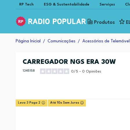
RP Tech
ESG & Sustentabilidade
Serviços
Cl
Produtos
E
Página Inicial
Comunicações
Acessórios de Telemóvel
CARREGADOR NGS ERA 30W
1345158
0/5 - 0 Opiniões
Leva 3 Paga 2
Até 10x Sem Juros