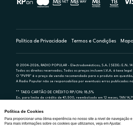
Política de Privacidade
Termos e Condições
Mapa 
© 2004-2026, RADIO POPULAR - Electrodomésticos, S.A. | SEDE: E.N. 14 
Todos os direitos reservados. Todos os preços incluem I.V.A. à taxa legal 
O "PVPR" é o preço de venda recomendado para o produto em questão, d
A Radio Popular não se responsabiliza por eventuais erros publicados no
** TAEG CARTÃO DE CRÉDITO RP/ON: 18,5%
Ex. para limite de crédito de €1.500, reembolsado em 12 meses, TAN 14,
Crédito sujeito a aprovação pelo Cetelem, marca BNP Paribas Personal Fi
A Rádio Popular – Eletrodomésticos S.A. (Registo BdP848) atua como inter
Política de Cookies
Para proporcionar uma ótima experiência no nosso site a nivel de navegação e
Para mais informações sobre os cookies que utilizamos, veja em Ajustar.