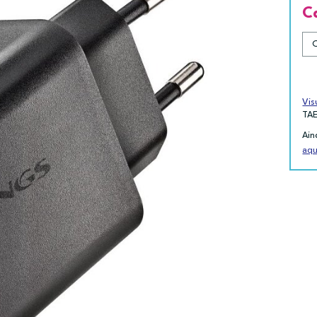
C
Vis
TA
Ain
aqu