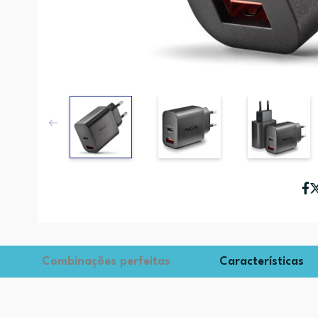
Combinações perfeitas
Características