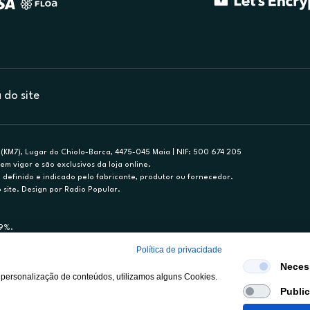
do site
(KM7), Lugar do Chiolo-Barca, 4475-045 Maia | NIF: 500 674 205
em vigor e são exclusivos da loja online.
efinido e indicado pelo fabricante, produtor ou fornecedor.
 site. Design por Radio Popular.
79%.
nance, S.A., Sucursal em Portugal. Informe-se no 21 721 90 00 (dias úteis, 9-20h)
Política de privacidade
mediário de crédito a título acessório e com exclusividade (registo BdP 2314.)
Neces
 personalização de conteúdos, utilizamos alguns Cookies.
Publi