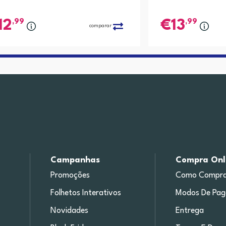
,99
,99
12
13
comparar
Campanhas
Compra Onl
Promoções
Como Compra
Folhetos Interativos
Modos De Pa
Novidades
Entrega