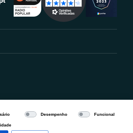
.
sário
Desempenho
Funcional
cidade