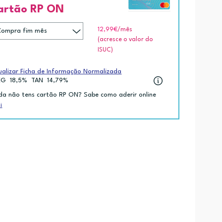
artão RP ON
12,99€
/mês
(acresce o valor do
ISUC)
ualizar Ficha de Informação Normalizada
EG
18,5%
TAN
14,79%
da não tens cartão RP ON? Sabe como aderir online
i