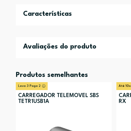
Características
Avaliações do produto
Produtos semelhantes
Leva 3 Paga 2
Até 10x
CARREGADOR TELEMÓVEL SBS
CAR
TETR1USB1A
RX