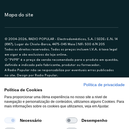
Mapa do site
© 2004-2026, RADIO POPULAR - Electrodomésticos, S.A. | SEDE: E.N. 14
(KM7), Lugar do Chiolo-Barca, 4475-045 Maia | NIF: 500 674 205
Todos os direitos reservados. Todos os preços incluem I.V.A. à taxa legal
em vigor e são exclusivos da loja online.
O "PVPR" é o preço de venda recomendado para o produto em questão,
definido e indicado pelo fabricante, produtor ou fornecedor.
A Radio Popular não se responsabiliza por eventuais erros publicados
no site. Design por Radio Popular.
Política de privacidade
** TAEG CARTÃO DE CRÉDITO RP/ON: 18,5%
Política de Cookies
Ex. para limite de crédito de €1.500, reembolsado em 12 meses, TAN
Para proporcionar uma ótima experiência no nosso site a nivel de
14,79%.
navegação e personalização de conteúdos, utilizamos alguns Cookies. Para
Crédito sujeito a aprovação pelo Cetelem, marca BNP Paribas Personal
mais informações sobre os cookies que utilizamos, veja em Ajustar.
Finance, S.A., Sucursal em Portugal. Informe-se no 21 721 90 00 (dias
úteis, 9-20h).
A Rádio Popular – Eletrodomésticos S.A. (Registo BdP848) atua como
Necessário
Desempenho
intermediário de crédito a título acessório e com exclusividade (registo
BdP 2314.)