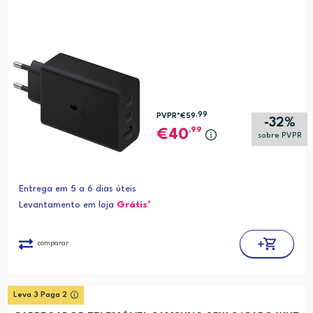
,99
PVPR*
€59
-32%
,99
40
sobre PVPR
Entrega em 5 a 6 dias úteis
Levantamento em loja
Grátis*
comparar
Leva 3 Paga 2