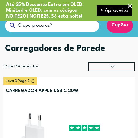
Até 25% Desconto Extra em QLED,
> Aproveita
MiniLed e OLED, com os códigos
NOITE20 | NOITE25. Só esta noite!
Cupões
Carregadores de Parede
12
de
149
produtos
Relevância
?
Leva 3 Paga 2
Preço (mais alto)
CARREGADOR APPLE USB C 20W
Preço (mais baixo)
Alfabética (A-Z)
Alfabética (Z-A)