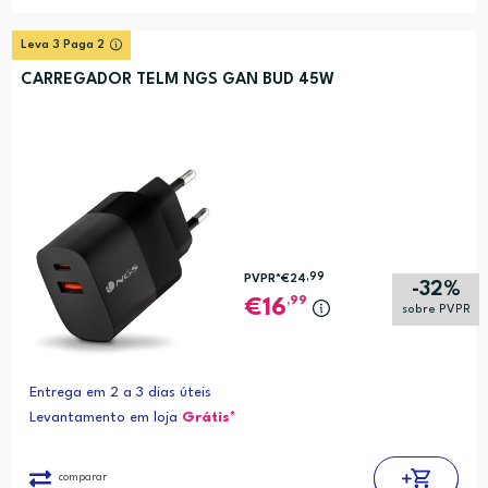
Leva 3 Paga 2
CARREGADOR TELM NGS GAN BUD 45W
,99
PVPR*
€24
-32%
,99
16
sobre PVPR
Entrega em 2 a 3 dias úteis
Levantamento em loja
Grátis*
comparar