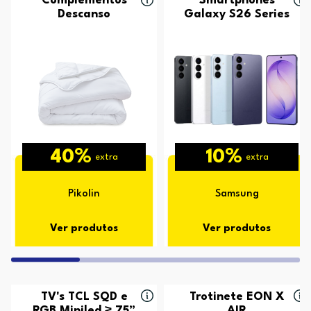
Complementos
Smartphones
Descanso
Galaxy S26 Series
40%
10%
extra
extra
Pikolin
Samsung
Ver produtos
Ver produtos
TV's TCL SQD e
Trotinete EON X
RGB Miniled ≥ 75”
AIR