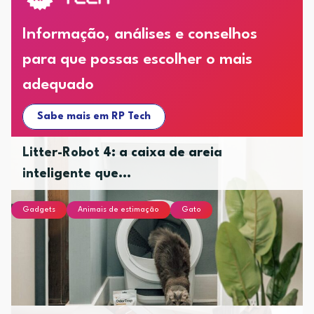
Informação, análises e conselhos
para que possas escolher o mais
adequado
Sabe mais em RP Tech
Litter-Robot 4: a caixa de areia
inteligente que...
Gadgets
Animais de estimação
Gato