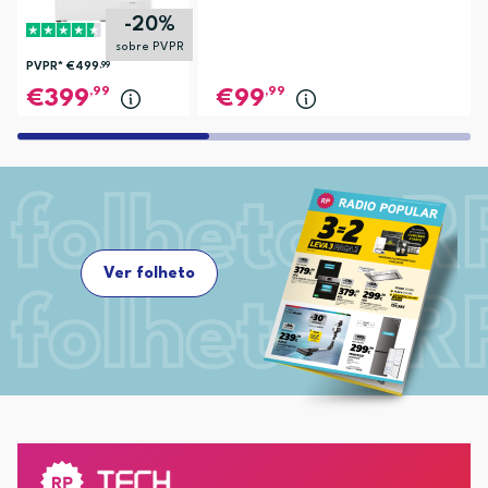
-20%
sobre PVPR
PVPR*
€499
,99
,99
,99
399
99
Ver folheto