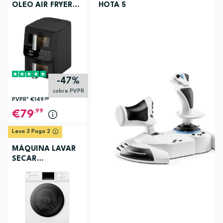
OLEO AIR FRYER
HOTA 5
ELECTRONIA
TOWERCHEF
-47%
sobre PVPR
PVPR*
€149
,99
,99
79
Leva 3 Paga 2
MÁQUINA LAVAR
SECAR
ELECTRONIA
EC3107BR