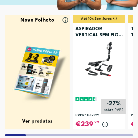
Até 10x Sem Juros
Novo Folheto
ASPIRADOR
TV
VERTICAL SEM FIOS
TU
BOSCH BCS711XXL
-27%
sobre PVPR
PVPR*
€329
,99
PVP
Ver produtos
,99
239