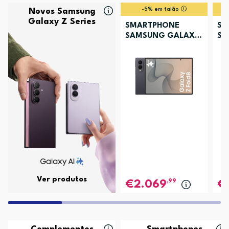
-5% em talão
Novos Samsung
Galaxy Z Series
SMARTPHONE
SM
SAMSUNG GALAXY
SA
Z FOLD8 256GB
Z 
GRAFITE
LA
Ver produtos
,99
2.069