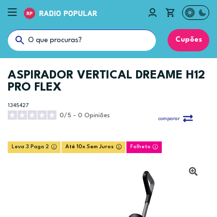
Cupões
ASPIRADOR VERTICAL DREAME H12
PRO FLEX
1345427
0/5 - 0 Opiniões
comparar
Leva 3 Paga 2
Até 10x Sem Juros
Folheto