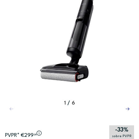
1
/
6
-33%
PVPR* €299
,99
sobre PVPR