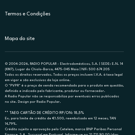
Termos e Condições
Mapa do site
© 2004-2026, RADIO POPULAR - Electrodomésticos, S.A. | SEDE: E.N. 14
(KM7), Lugar do Chiolo-Barca, 4475-045 Maia | NIF: 500 674 205
Todos os direitos reservados. Todos os preços incluem I.V.A. à taxa legal
em vigor e são exclusivos da loja online.
O "PVPR" é o preço de venda recomendado para o produto em questão,
definido e indicado pelo fabricante, produtor ou fornecedor.
A Radio Popular não se responsabiliza por eventuais erros publicados
no site. Design por Radio Popular.
** TAEG CARTÃO DE CRÉDITO RP/ON: 18,5%
Ex. para limite de crédito de €1.500, reembolsado em 12 meses, TAN
14,79%.
Crédito sujeito a aprovação pelo Cetelem, marca BNP Paribas Personal
Finance, S.A., Sucursal em Portugal. Informe-se no 21 721 90 00 (dias