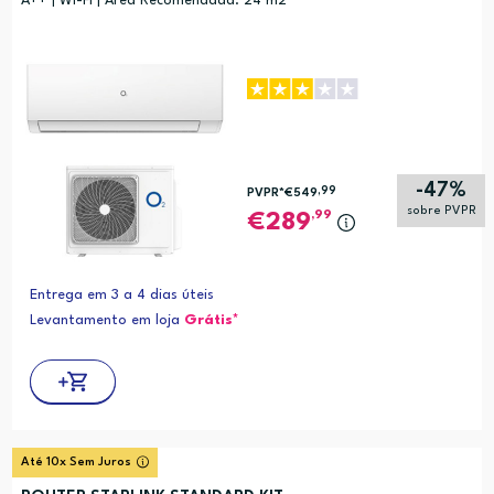
A++ | Wi-Fi | Área Recomendada. 24 m2
-47%
,99
PVPR*
€549
sobre PVPR
,99
289
Entrega em 3 a 4 dias úteis
Levantamento em loja
Grátis*
Até 10x Sem Juros