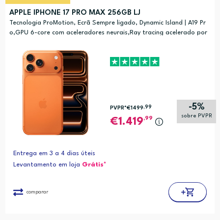
APPLE IPHONE 17 PRO MAX 256GB LJ
Tecnologia ProMotion, Ecrã Sempre ligado, Dynamic Island | A19 Pr
o,GPU 6-core com aceleradores neurais,Ray tracing acelerado por
hardware
-5%
,99
PVPR*
€1499
sobre PVPR
,99
1.419
Entrega em 3 a 4 dias úteis
Levantamento em loja
Grátis*
comparar