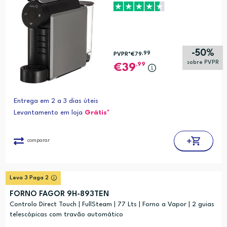
-50%
,99
PVPR*
€79
sobre PVPR
,99
39
Entrega em 2 a 3 dias úteis
Levantamento em loja
Grátis*
comparar
Leva 3 Paga 2
FORNO FAGOR 9H-893TEN
Controlo Direct Touch | FullSteam | 77 Lts | Forno a Vapor | 2 guias
telescópicas com travão automático