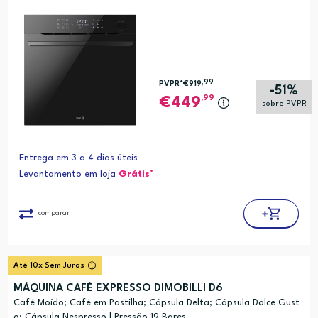
,99
PVPR*
€919
-51%
,99
449
sobre PVPR
Entrega em 3 a 4 dias úteis
Levantamento em loja
Grátis*
comparar
Até 10x Sem Juros
MÁQUINA CAFÉ EXPRESSO DIMOBILLI D6
Café Moído; Café em Pastilha; Cápsula Delta; Cápsula Dolce Gust
o; Cápsula Nespresso | Pressão 19 Bares