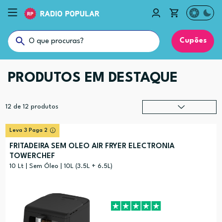
Cupões
PRODUTOS EM DESTAQUE
12
de
12
produtos
Relevância
?
Leva 3 Paga 2
Preço (mais alto)
FRITADEIRA SEM OLEO AIR FRYER ELECTRONIA
TOWERCHEF
Preço (mais baixo)
10 Lt | Sem Óleo | 10L (3.5L + 6.5L)
Alfabética (A-Z)
Alfabética (Z-A)