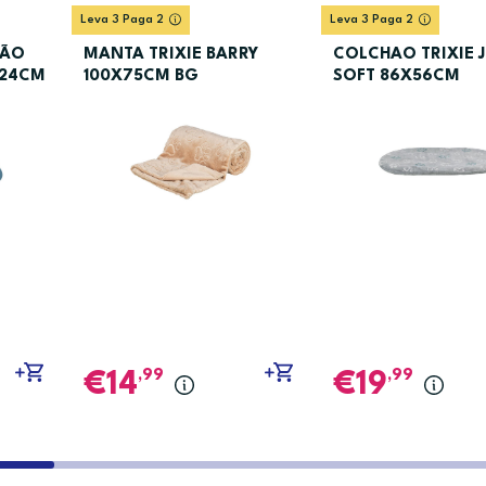
Leva 3 Paga 2
Leva 3 Paga 2
TÃO
MANTA TRIXIE BARRY
COLCHAO TRIXIE 
X24CM
100X75CM BG
SOFT 86X56CM
,99
,99
14
19