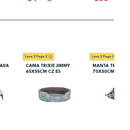
Leva 3 Paga 2
Leva 3 Paga 2
VADA
CAMA TRIXIE JIMMY
MANTA TRIXIE L
65X55CM CZ ES
70X50CM CS