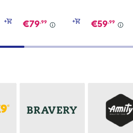
,99
,99
79
59