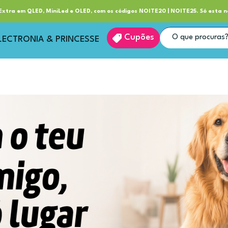
ube RP+
Entrega
xtra em QLED, MiniLed e OLED, com os códigos NOITE20 | NOITE25. Só esta n
Cupões
LECTRONIA & PRINCESSE