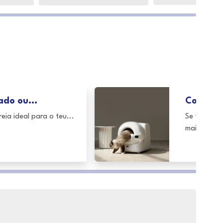
do ou...
Como esc
eia ideal para o teu...
Se tens um
mais...