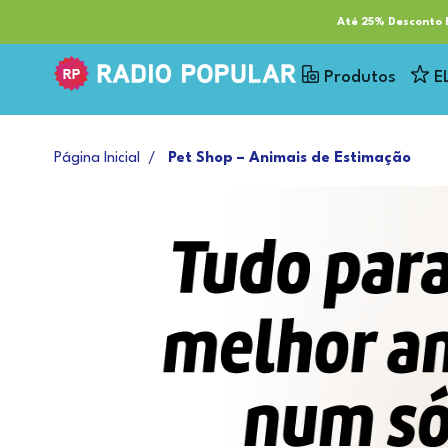
RP Tech
ESG & Sustentabilidade
Serviços
Cl
Até 25% Desconto E
Produtos
E
Página Inicial
Pet Shop – Animais de Estimação