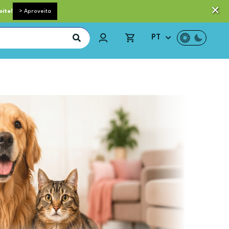
 pequeno porte grátis acima de 35€*
Trocas e Devoluções
oite!
> Aproveita
PT