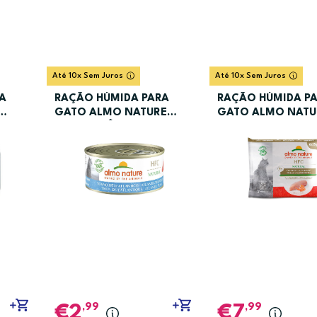
Até 10x Sem Juros
Até 10x Sem Juros
A
RAÇÃO HÚMIDA PARA
RAÇÃO HÚMIDA P
GATO ALMO NATURE
GATO ALMO NATU
O
ATUM ATLÂNTICO 150GR
FRANGO E CAMA
6X55GR
,99
,99
2
7