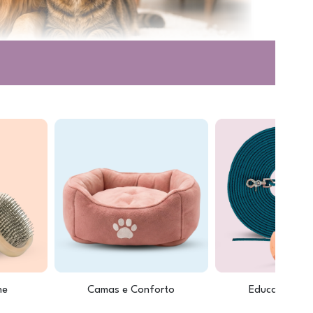
ne
Camas e Conforto
Educação e T