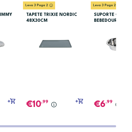
Leva 3 Paga 2
Leva 3 Paga 2
JIMMY
TAPETE TRIXIE NORDIC
SUPORTE COME
48X30CM
BEBEDOURO TRIX
15CM
,99
,99
10
6