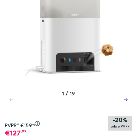
1
/
19
-20%
PVPR* €159
,99
sobre PVPR
,99
127