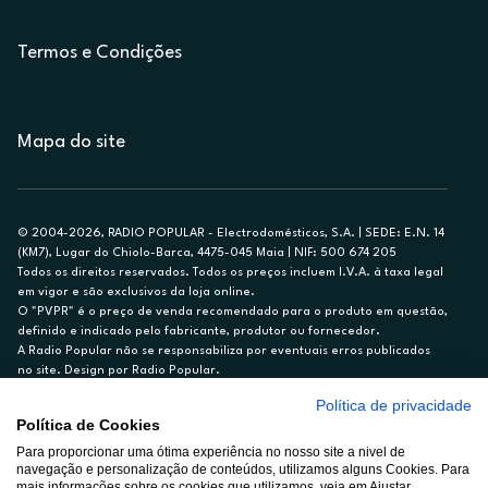
Termos e Condições
Mapa do site
© 2004-2026, RADIO POPULAR - Electrodomésticos, S.A. | SEDE: E.N. 14
(KM7), Lugar do Chiolo-Barca, 4475-045 Maia | NIF: 500 674 205
Todos os direitos reservados. Todos os preços incluem I.V.A. à taxa legal
em vigor e são exclusivos da loja online.
O "PVPR" é o preço de venda recomendado para o produto em questão,
definido e indicado pelo fabricante, produtor ou fornecedor.
A Radio Popular não se responsabiliza por eventuais erros publicados
no site. Design por Radio Popular.
Política de privacidade
** TAEG CARTÃO DE CRÉDITO RP/ON: 18,5%
Política de Cookies
Ex. para limite de crédito de €1.500, reembolsado em 12 meses, TAN
14,79%.
Para proporcionar uma ótima experiência no nosso site a nivel de
navegação e personalização de conteúdos, utilizamos alguns Cookies. Para
Crédito sujeito a aprovação pelo Cetelem, marca BNP Paribas Personal
mais informações sobre os cookies que utilizamos, veja em Ajustar.