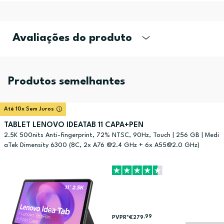
Avaliações do produto
Produtos semelhantes
Até 10x Sem Juros
TABLET LENOVO IDEATAB 11 CAPA+PEN
2.5K 500nits Anti-fingerprint, 72% NTSC, 90Hz, Touch | 256 GB | Medi
aTek Dimensity 6300 (8C, 2x A76 @2.4 GHz + 6x A55@2.0 GHz)
,99
PVPR*
€279