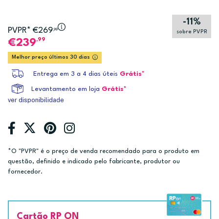
-11%
PVPR* €269
,99
sobre PVPR
,99
239
Melhor preço últimos 30 dias
Entrega em 3 a 4 dias úteis
Grátis*
Levantamento em loja
Grátis*
ver disponibilidade
*O "PVPR" é o preço de venda recomendado para o produto em
questão, definido e indicado pelo fabricante, produtor ou
fornecedor.
Cartão RP ON