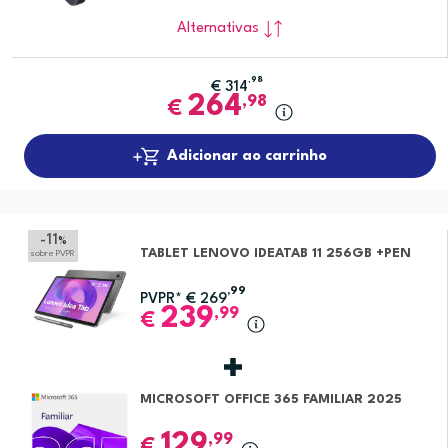
Alternativas
,98
€
314
264
,98
€
Adicionar ao carrinho
-11
%
TABLET LENOVO IDEATAB 11 256GB +PEN
sobre PVPR
,99
PVPR*
€
269
239
,99
€
MICROSOFT OFFICE 365 FAMILIAR 2025
129
,99
€