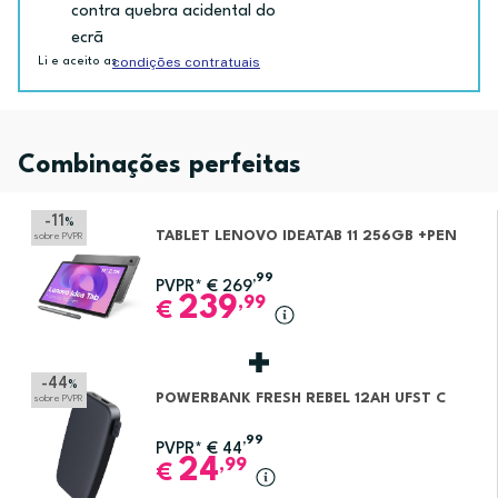
contra quebra acidental do
ecrã
condições contratuais
Li e aceito as
Combinações perfeitas
-11
%
TABLET LENOVO IDEATAB 11 256GB +PEN
sobre PVPR
,99
PVPR*
€
269
239
,99
€
-44
%
POWERBANK FRESH REBEL 12AH UFST C
sobre PVPR
,99
PVPR*
€
44
24
,99
€