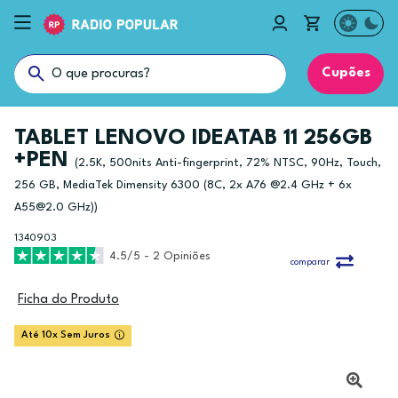
Cupões
TABLET LENOVO IDEATAB 11 256GB
+PEN
(2.5K, 500nits Anti-fingerprint, 72% NTSC, 90Hz, Touch,
256 GB, MediaTek Dimensity 6300 (8C, 2x A76 @2.4 GHz + 6x
A55@2.0 GHz))
1340903
4.5/5 - 2 Opiniões
comparar
Ficha do Produto
Até 10x Sem Juros