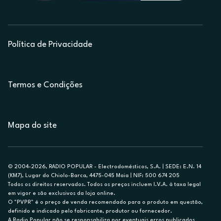
Política de Privacidade
Termos e Condições
Mapa do site
© 2004-2026, RADIO POPULAR - Electrodomésticos, S.A. | SEDE: E.N. 14
(KM7), Lugar do Chiolo-Barca, 4475-045 Maia | NIF: 500 674 205
Todos os direitos reservados. Todos os preços incluem I.V.A. à taxa legal
em vigor e são exclusivos da loja online.
O "PVPR" é o preço de venda recomendado para o produto em questão,
definido e indicado pelo fabricante, produtor ou fornecedor.
A Radio Popular não se responsabiliza por eventuais erros publicados