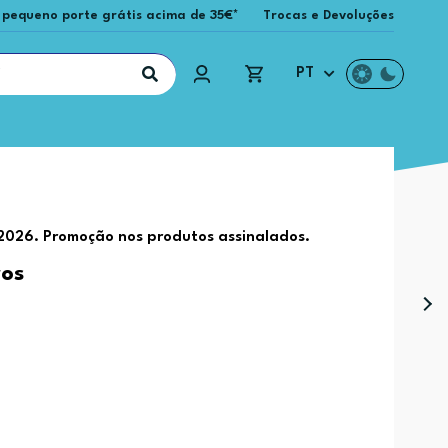
 pequeno porte grátis acima de 35€*
Trocas e Devoluções
PT
 2026. Promoção nos produtos assinalados.
ros