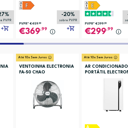
27%
-20%
re PVPR
sobre PVPR
s
PVPR*
€459
,99
PVPR*
€399
,99
,99
,99
369
299
Até 10x Sem Juros
Até 10x Sem Juros
NIA
VENTOINHA ELECTRONIA
AR CONDICIONADO
FA-50 CHAO
PORTÁTIL ELECTRO
ACBKYR41
A