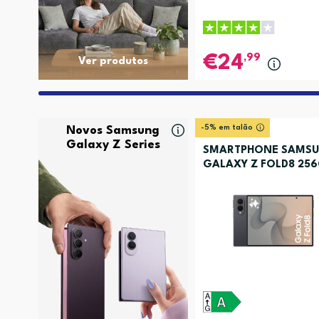
,99
24
Ver produtos
-5% em talão
Novos Samsung
Galaxy Z Series
SMARTPHONE SAMS
GALAXY Z FOLD8 25
GRAFITE