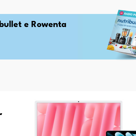
ibullet e Rowenta
r