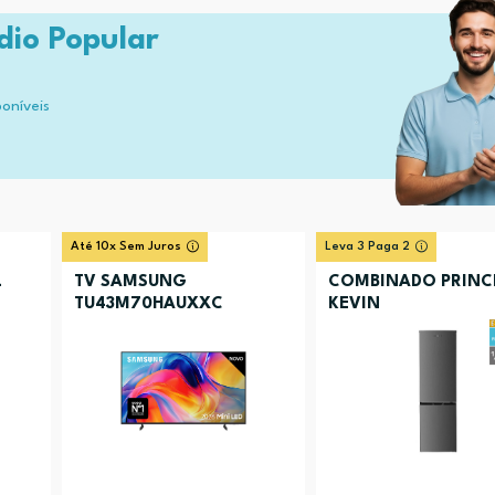
dio Popular
poníveis
Até 10x Sem Juros
Leva 3 Paga 2
L
TV SAMSUNG
COMBINADO PRINC
TU43M70HAUXXC
KEVIN