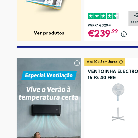
-
sob
PVPR*
€329
,99
,99
239
Ver produtos
Até 10x Sem Juros
VENTOINHA ELECTRO
16 FS 40 FRE