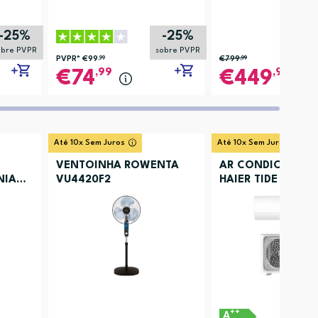
-25%
-25%
obre PVPR
sobre PVPR
PVPR*
€99
,99
€799
,99
,99
,99
74
449
Até 10x Sem Juros
Até 10x Sem Juros
VENTOINHA ROWENTA
AR CONDICIONA
NIA
VU4420F2
HAIER TIDE PREMI
++
A