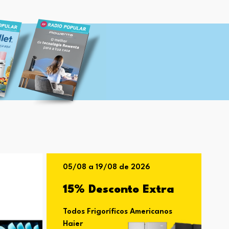
05/08 a 19/08 de 2026
15% Desconto Extra
Todos Frigoríficos Americanos
Haier