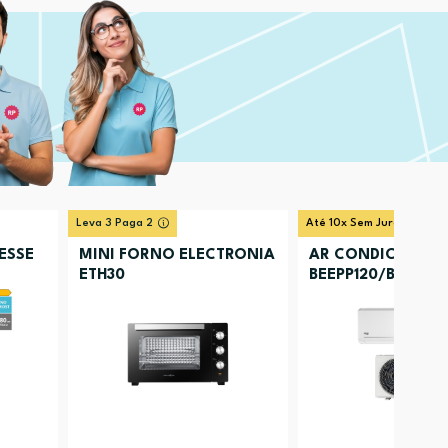
Leva 3 Paga 2
Até 10x Sem Juros
ESSE
MINI FORNO ELECTRONIA
AR CONDICIONAD
ETH30
BEEPP120/BEEPP121