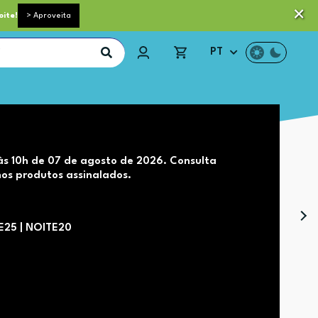
 pequeno porte grátis acima de 35€*
Trocas e Devoluções
oite!
> Aproveita
PT
às 10h de 07 de agosto de 2026. Consulta
os produtos assinalados.
TE25 | NOITE20