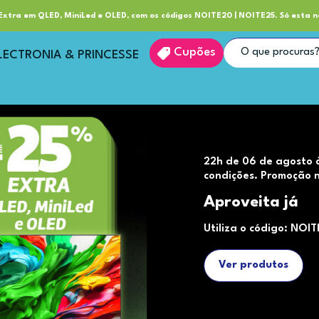
ube RP+
Entrega
xtra em QLED, MiniLed e OLED, com os códigos NOITE20 | NOITE25. Só esta n
Cupões
LECTRONIA & PRINCESSE
22h de 06 de agosto 
condições. Promoção n
Aproveita já
Utiliza o código: NOI
Ver produtos