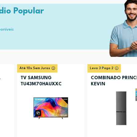
dio Popular
poníveis
Até 10x Sem Juros
Leva 3 Paga 2
L
TV SAMSUNG
COMBINADO PRINC
TU43M70HAUXXC
KEVIN