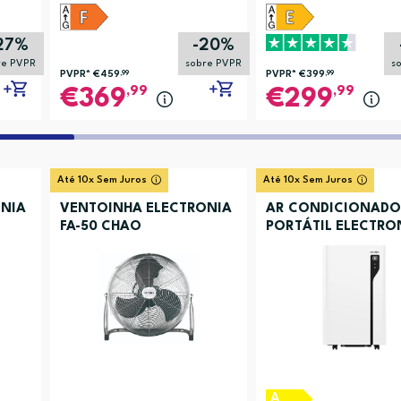
27%
-20%
re PVPR
sobre PVPR
s
PVPR*
€459
,99
PVPR*
€399
,99
,99
,99
369
299
Até 10x Sem Juros
Até 10x Sem Juros
NIA
VENTOINHA ELECTRONIA
AR CONDICIONADO
FA-50 CHAO
PORTÁTIL ELECTRO
ACBKYR41
A