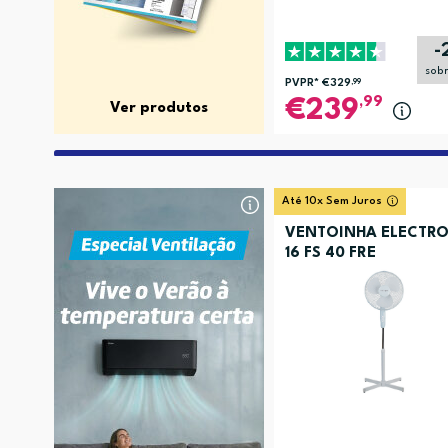
-
sob
PVPR*
€329
,99
,99
239
Ver produtos
Até 10x Sem Juros
VENTOINHA ELECTRO
16 FS 40 FRE