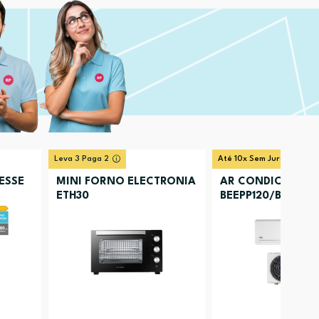
Leva 3 Paga 2
Até 10x Sem Juros
ESSE
MINI FORNO ELECTRONIA
AR CONDICIONAD
ETH30
BEEPP120/BEEPP121