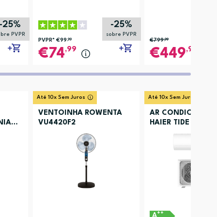
-25%
-25%
obre PVPR
sobre PVPR
PVPR*
€99
,99
€799
,99
,99
,99
74
449
Até 10x Sem Juros
Até 10x Sem Juros
VENTOINHA ROWENTA
AR CONDICIONA
NIA
VU4420F2
HAIER TIDE PREMI
++
A