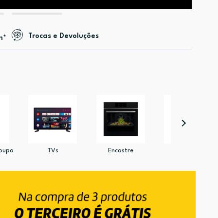
Trocas e Devoluções
n*
Roupa
TVs
Encastre
Aspiração