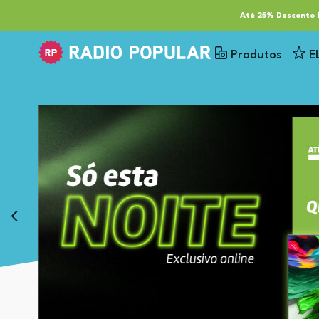
RP Tech
ESG & Sustentabilidade
Serviços
Cl
Até 25% Desconto E
Produtos
E