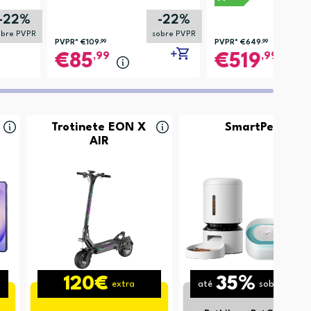
-22%
-22%
obre PVPR
sobre PVPR
PVPR*
€109
,99
PVPR*
€649
,99
,99
,99
85
519
Trotinete EON X
SmartPet
AIR
120€
35%
extra
até
sobre PVPR