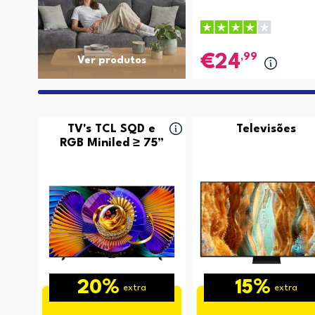
,99
24
Ver produtos
TV's TCL SQD e
Televisões
RGB Miniled ≥ 75”
20%
15%
extra
extra