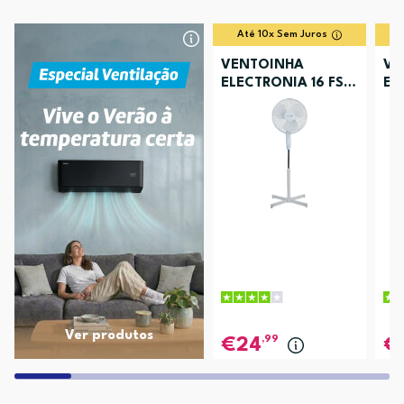
Até 10x Sem Juros
VENTOINHA
VE
ELECTRONIA 16 FS
EL
40 FRE
CH
Ver produtos
,99
24