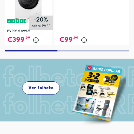
-20%
sobre PVPR
PVPR*
€499
,99
,99
,99
399
99
Ver folheto