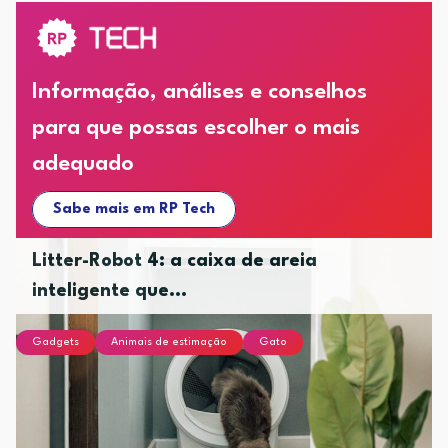
Informação, análises e conselhos
para que possas escolher o mais
adequado
Sabe mais em RP Tech
Litter-Robot 4: a caixa de areia
inteligente que...
Gadgets
Animais de estimação
Gato