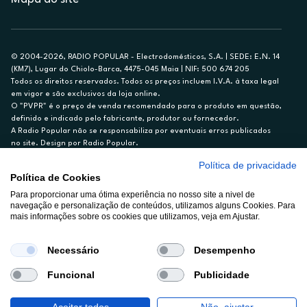
© 2004-2026, RADIO POPULAR - Electrodomésticos, S.A. | SEDE: E.N. 14
(KM7), Lugar do Chiolo-Barca, 4475-045 Maia | NIF: 500 674 205
Todos os direitos reservados. Todos os preços incluem I.V.A. à taxa legal
em vigor e são exclusivos da loja online.
O "PVPR" é o preço de venda recomendado para o produto em questão,
definido e indicado pelo fabricante, produtor ou fornecedor.
A Radio Popular não se responsabiliza por eventuais erros publicados
no site. Design por Radio Popular.
Política de privacidade
** TAEG CARTÃO DE CRÉDITO RP/ON: 18,5%
Política de Cookies
Ex. para limite de crédito de €1.500, reembolsado em 12 meses, TAN
Para proporcionar uma ótima experiência no nosso site a nivel de
14,79%.
navegação e personalização de conteúdos, utilizamos alguns Cookies. Para
Crédito sujeito a aprovação pelo Cetelem, marca BNP Paribas Personal
mais informações sobre os cookies que utilizamos, veja em Ajustar.
Finance, S.A., Sucursal em Portugal. Informe-se no 21 721 90 00 (dias
úteis, 9-20h).
A Rádio Popular – Eletrodomésticos S.A. (Registo BdP848) atua como
Necessário
Desempenho
intermediário de crédito a título acessório e com exclusividade (registo
BdP 2314.)
Funcional
Publicidade