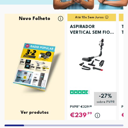
Até 10x Sem Juros
Novo Folheto
ASPIRADOR
TV
VERTICAL SEM FIOS
TU
BOSCH BCS711XXL
-27%
sobre PVPR
PVPR*
€329
,99
PVP
Ver produtos
,99
239