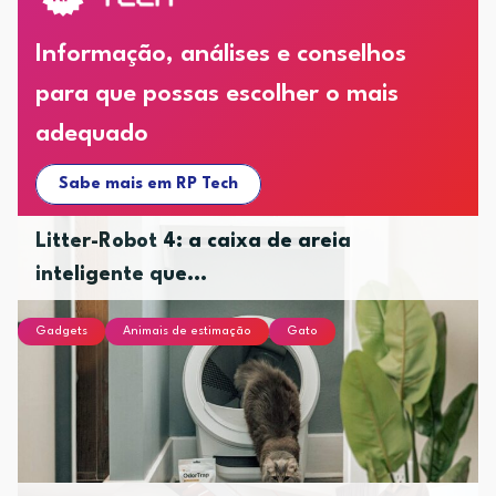
Informação, análises e conselhos
para que possas escolher o mais
adequado
Sabe mais em RP Tech
Litter-Robot 4: a caixa de areia
inteligente que...
Gadgets
Animais de estimação
Gato