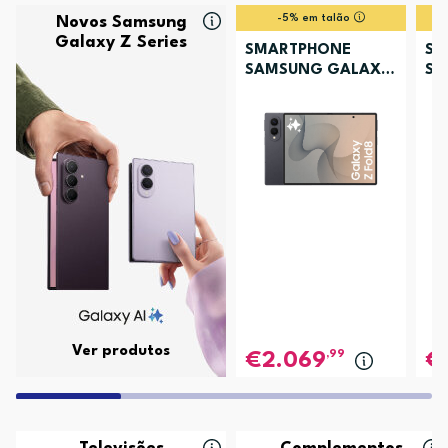
-5% em talão
Novos Samsung
Galaxy Z Series
SMARTPHONE
SM
SAMSUNG GALAXY
SA
Z FOLD8 256GB
Z 
GRAFITE
LA
Ver produtos
,99
2.069