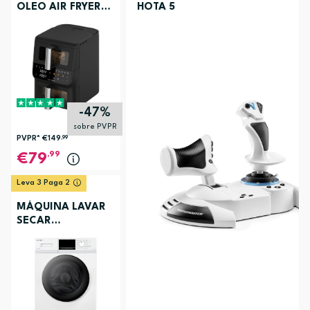
OLEO AIR FRYER
HOTA 5
ELECTRONIA
TOWERCHEF
-47%
sobre PVPR
PVPR*
€149
,99
,99
79
Leva 3 Paga 2
MÁQUINA LAVAR
SECAR
ELECTRONIA
EC3107BR