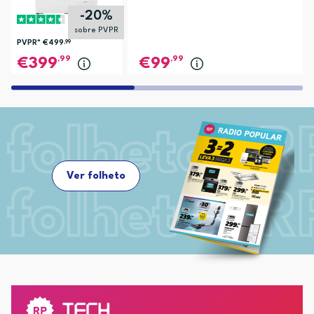
-20%
sobre PVPR
PVPR*
€499
,99
,99
,99
399
99
Ver folheto