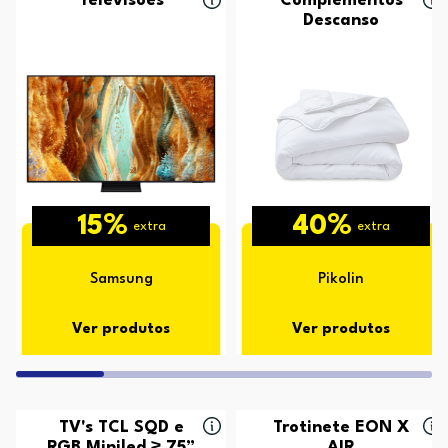
Televisões
Complementos
Descanso
15%
40%
extra
extra
Samsung
Pikolin
Ver produtos
Ver produtos
TV's TCL SQD e
Trotinete EON X
RGB Miniled ≥ 75”
AIR