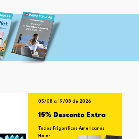
05/08 a 19/08 de 2026
15% Desconto Extra
Todos Frigoríficos Americanos
Haier