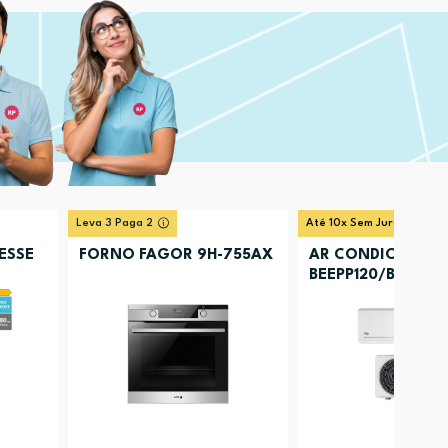
Leva 3 Paga 2
Até 10x Sem Juros
ESSE
FORNO FAGOR 9H-755AX
AR CONDICIONAD
BEEPP120/BEEPP121