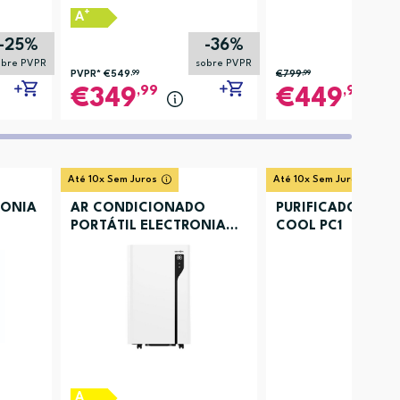
+
A
-25%
-36%
obre PVPR
sobre PVPR
PVPR*
€549
,99
€799
,99
,99
,99
349
449
Até 10x Sem Juros
Até 10x Sem Juros
RONIA
AR CONDICIONADO
PURIFICADOR AR 
PORTÁTIL ELECTRONIA
COOL PC1
ACBKYR41
A