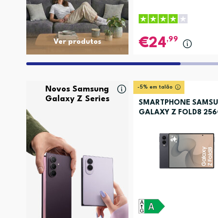
,99
24
Ver produtos
-5% em talão
Novos Samsung
Galaxy Z Series
SMARTPHONE SAMS
GALAXY Z FOLD8 25
GRAFITE