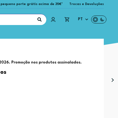
 pequeno porte grátis acima de 35€*
Trocas e Devoluções
PT
 2026. Promoção nos produtos assinalados.
ros