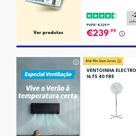
-
sob
PVPR*
€329
,99
,99
239
Ver produtos
Até 10x Sem Juros
VENTOINHA ELECTRO
16 FS 40 FRE