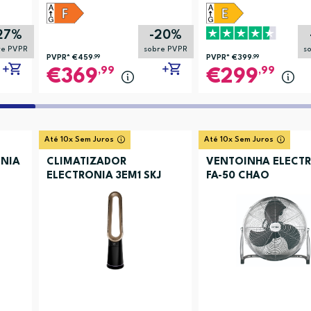
27%
-20%
re PVPR
sobre PVPR
s
PVPR*
€459
,99
PVPR*
€399
,99
,99
,99
369
299
Até 10x Sem Juros
Até 10x Sem Juros
NIA
CLIMATIZADOR
VENTOINHA ELECT
ELECTRONIA 3EM1 SKJ
FA-50 CHAO