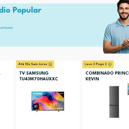
dio Popular
poníveis
Até 10x Sem Juros
Leva 3 Paga 2
L
TV SAMSUNG
COMBINADO PRINC
TU43M70HAUXXC
KEVIN