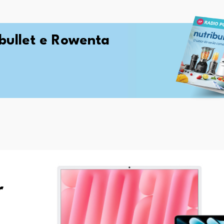
ibullet e Rowenta
r