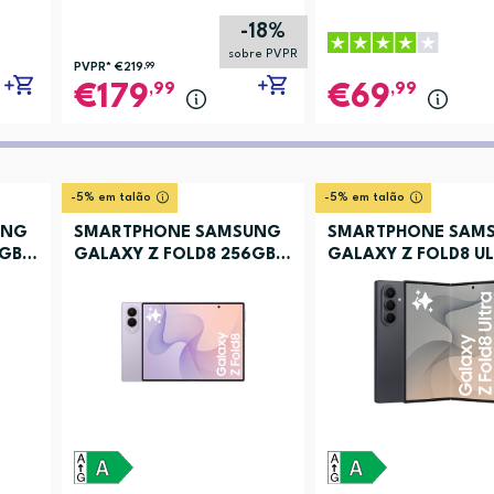
-18%
sobre PVPR
PVPR*
€219
,99
,99
,99
179
69
-5% em talão
-5% em talão
UNG
SMARTPHONE SAMSUNG
SMARTPHONE SAM
6GB
GALAXY Z FOLD8 256GB
GALAXY Z FOLD8 U
LAVANDA
512 GRAFITE