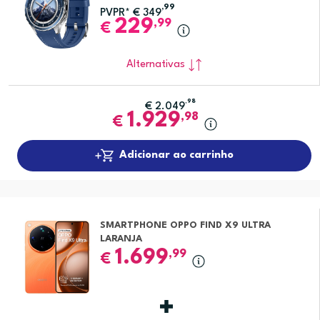
,99
PVPR*
€
349
229
,99
€
Alternativas
,98
€
2.049
1.929
,98
€
Adicionar ao carrinho
SMARTPHONE OPPO FIND X9 ULTRA
LARANJA
1.699
,99
€