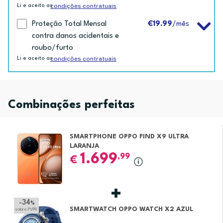
condições contratuais
Li e aceito as
Proteção Total Mensal
€19.99
/mês
contra danos acidentais e
roubo/furto
condições contratuais
Li e aceito as
Combinações perfeitas
SMARTPHONE OPPO FIND X9 ULTRA
LARANJA
1.699
,99
€
-34
%
SMARTWATCH OPPO WATCH X2 AZUL
sobre PVPR