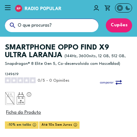
Cupões
SMARTPHONE OPPO FIND X9
ULTRA LARANJA
(144Hz, 3600nits, 12 GB, 512 GB,
Snapdragon® 8 Elite Gen 5, Co-desenvolvido com Hasselblad)
1349619
0/5 - 0 Opiniões
comparar
10 - 55
USB PD
Ficha do Produto
-10% em talão
Até 10x Sem Juros