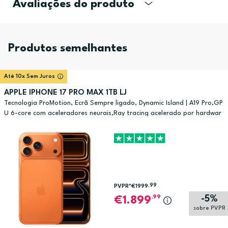
Avaliações do produto
Produtos semelhantes
Até 10x Sem Juros
APPLE IPHONE 17 PRO MAX 1TB LJ
Tecnologia ProMotion, Ecrã Sempre ligado, Dynamic Island | A19 Pro,GP
U 6-core com aceleradores neurais,Ray tracing acelerado por hardwar
e
,99
PVPR*
€1999
-5%
,99
1.899
sobre PVPR