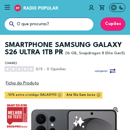
Cupões
SMARTPHONE SAMSUNG GALAXY
S26 ULTRA 1TB PR
(16 GB, Snapdragon 8 Elite Gen5)
1344482
0/5 - 0 Opiniões
comparar
Ficha do Produto
-10% extra c/código GALAXY10
Até 10x Sem Juros