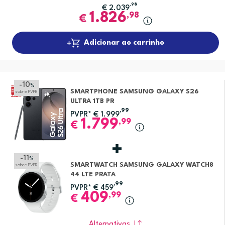
,98
€
2.039
1.826
,98
€
Adicionar ao carrinho
-10
%
SMARTPHONE SAMSUNG GALAXY S26
sobre PVPR
ULTRA 1TB PR
,99
PVPR*
€
1.999
1.799
,99
€
-11
%
SMARTWATCH SAMSUNG GALAXY WATCH8
sobre PVPR
44 LTE PRATA
,99
PVPR*
€
459
409
,99
€
Alternativas