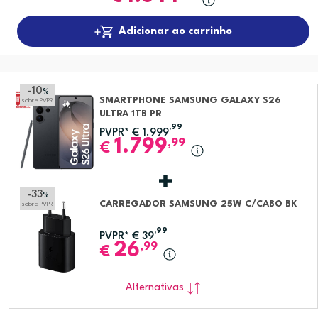
Adicionar ao carrinho
-10
%
SMARTPHONE SAMSUNG GALAXY S26
sobre PVPR
ULTRA 1TB PR
,99
PVPR*
€
1.999
1.799
,99
€
-33
%
CARREGADOR SAMSUNG 25W C/CABO BK
sobre PVPR
,99
PVPR*
€
39
26
,99
€
Alternativas