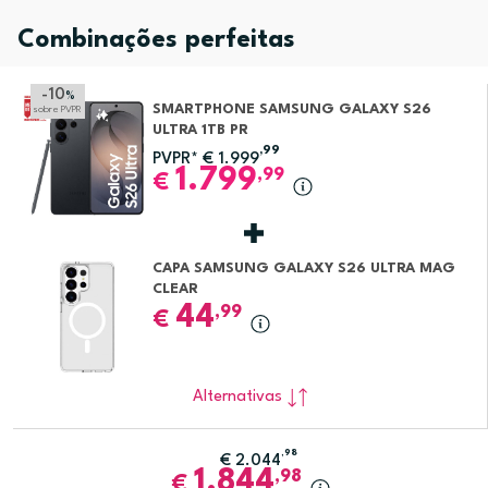
Combinações perfeitas
-10
%
SMARTPHONE SAMSUNG GALAXY S26
sobre PVPR
ULTRA 1TB PR
,99
PVPR*
€
1.999
1.799
,99
€
CAPA SAMSUNG GALAXY S26 ULTRA MAG
CLEAR
44
,99
€
Alternativas
,98
€
2.044
1.844
,98
€