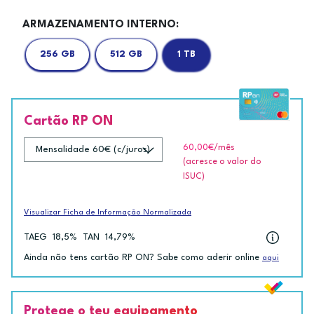
ARMAZENAMENTO INTERNO:
256 GB
512 GB
1 TB
Cartão RP ON
60,00€
/mês
(acresce o valor do
ISUC)
Visualizar Ficha de Informação Normalizada
TAEG
18,5%
TAN
14,79%
Ainda não tens cartão RP ON? Sabe como aderir online
aqui
Protege o teu equipamento