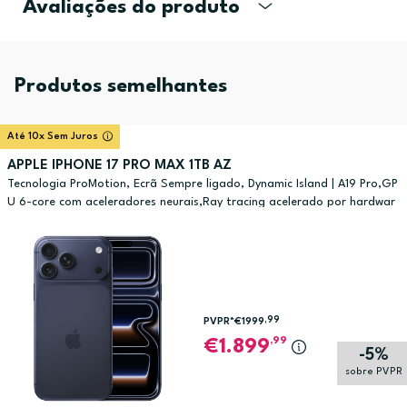
Avaliações do produto
Produtos semelhantes
Até 10x Sem Juros
APPLE IPHONE 17 PRO MAX 1TB AZ
Tecnologia ProMotion, Ecrã Sempre ligado, Dynamic Island | A19 Pro,GP
U 6-core com aceleradores neurais,Ray tracing acelerado por hardwar
e
,99
PVPR*
€1999
,99
1.899
-5%
sobre PVPR