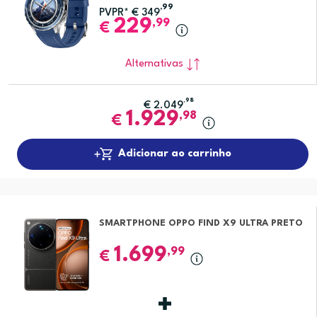
,99
PVPR*
€
349
229
,99
€
Alternativas
,98
€
2.049
1.929
,98
€
Adicionar ao carrinho
SMARTPHONE OPPO FIND X9 ULTRA PRETO
1.699
,99
€