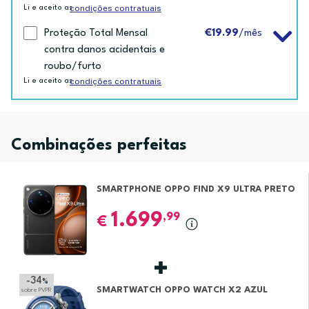
condições contratuais
Li e aceito as
Proteção Total Mensal
€19.99
/mês
contra danos acidentais e
roubo/furto
condições contratuais
Li e aceito as
Combinações perfeitas
SMARTPHONE OPPO FIND X9 ULTRA PRETO
1.699
,99
€
-34
%
SMARTWATCH OPPO WATCH X2 AZUL
sobre PVPR