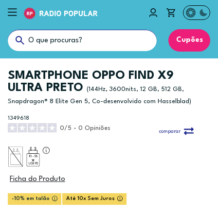
Cupões
SMARTPHONE OPPO FIND X9
ULTRA PRETO
(144Hz, 3600nits, 12 GB, 512 GB,
Snapdragon® 8 Elite Gen 5, Co-desenvolvido com Hasselblad)
1349618
0/5 - 0 Opiniões
comparar
10 - 55
USB PD
Ficha do Produto
-10% em talão
Até 10x Sem Juros