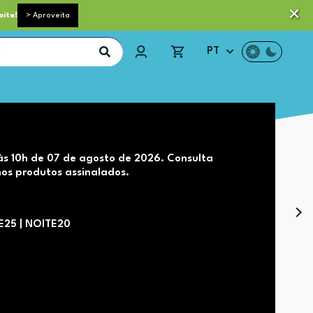
 pequeno porte grátis acima de 35€*
Trocas e Devoluções
oite!
> Aproveita
PT
às 10h de 07 de agosto de 2026. Consulta
os produtos assinalados.
TE25 | NOITE20