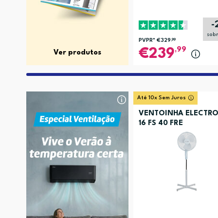
-
sob
PVPR*
€329
,99
,99
239
Ver produtos
Até 10x Sem Juros
VENTOINHA ELECTRO
16 FS 40 FRE