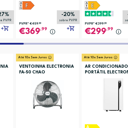
27%
-20%
re PVPR
sobre PVPR
s
PVPR*
€459
,99
PVPR*
€399
,99
,99
,99
369
299
Até 10x Sem Juros
Até 10x Sem Juros
NIA
VENTOINHA ELECTRONIA
AR CONDICIONADO
FA-50 CHAO
PORTÁTIL ELECTRO
ACBKYR41
A