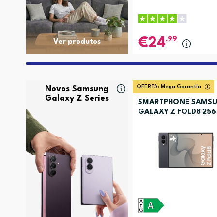
,99
24
Ver produtos
OFERTA:
Mega Garantia
Novos Samsung
Galaxy Z Series
SMARTPHONE SAMS
GALAXY Z FOLD8 25
GRAFITE