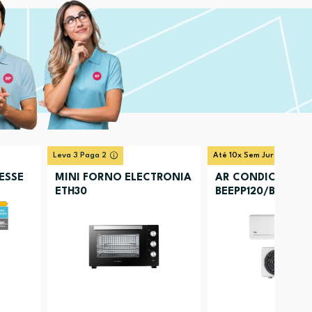
Leva 3 Paga 2
Até 10x Sem Juros
ESSE
MINI FORNO ELECTRONIA
AR CONDICIONAD
ETH30
BEEPP120/BEEPP121