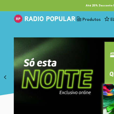
RP Tech
ESG & Sustentabilidade
Serviços
Cl
Até 25% Desconto E
Produtos
E