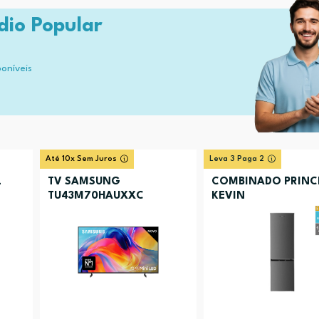
dio Popular
poníveis
Até 10x Sem Juros
Leva 3 Paga 2
L
TV SAMSUNG
COMBINADO PRINC
TU43M70HAUXXC
KEVIN