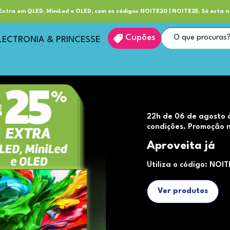
ube RP+
Entrega
xtra em QLED, MiniLed e OLED, com os códigos NOITE20 | NOITE25. Só esta n
Cupões
LECTRONIA & PRINCESSE
22h de 06 de agosto 
condições. Promoção n
Aproveita já
Utiliza o código: NOI
Ver produtos