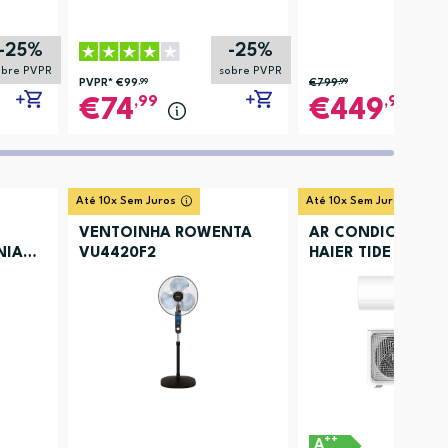
-25%
-25%
obre PVPR
sobre PVPR
PVPR*
€99
,99
€799
,99
,99
,99
74
449
Até 10x Sem Juros
Até 10x Sem Juros
VENTOINHA ROWENTA
AR CONDICIONA
NIA
VU4420F2
HAIER TIDE PREMI
++
A