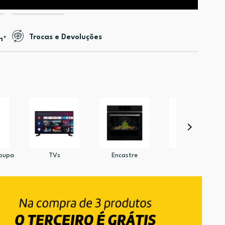
Trocas e Devoluções
n*
Roupa
TVs
Encastre
Aspiração