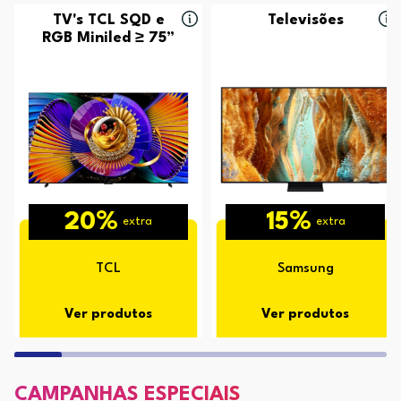
TV's TCL SQD e
Televisões
RGB Miniled ≥ 75”
20%
15%
extra
extra
TCL
Samsung
Ver produtos
Ver produtos
CAMPANHAS ESPECIAIS