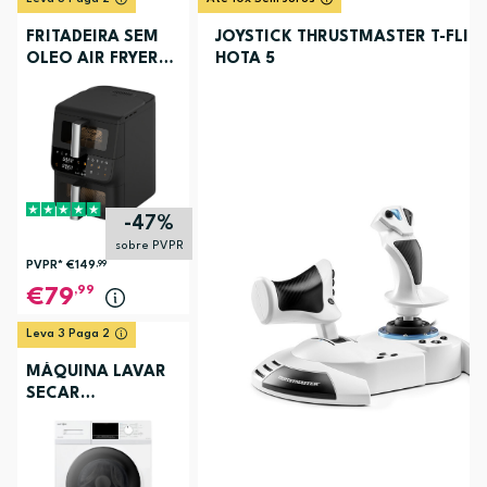
FRITADEIRA SEM
JOYSTICK THRUSTMASTER T-FLIG
OLEO AIR FRYER
HOTA 5
ELECTRONIA
TOWERCHEF
-47%
sobre PVPR
PVPR*
€149
,99
,99
79
Leva 3 Paga 2
MÁQUINA LAVAR
SECAR
ELECTRONIA
EC3107BR