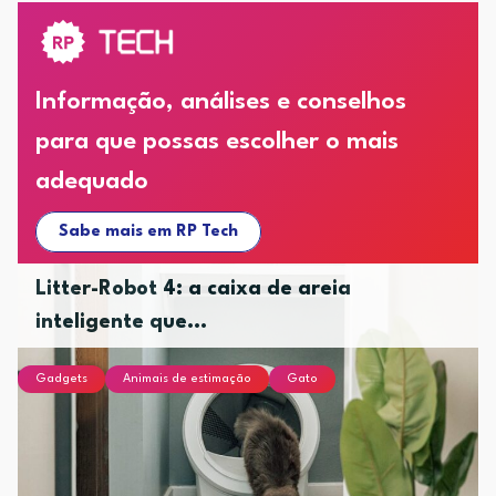
Informação, análises e conselhos
para que possas escolher o mais
adequado
Sabe mais em RP Tech
Litter-Robot 4: a caixa de areia
inteligente que...
Gadgets
Animais de estimação
Gato