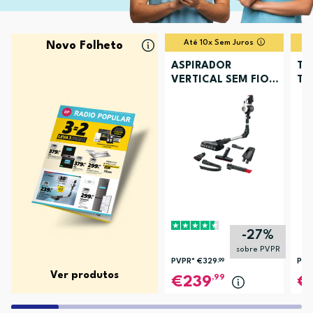
Até 10x Sem Juros
Novo Folheto
ASPIRADOR
TV
VERTICAL SEM FIOS
TU
BOSCH BCS711XXL
-27%
sobre PVPR
PVPR*
€329
,99
PVP
Ver produtos
,99
239