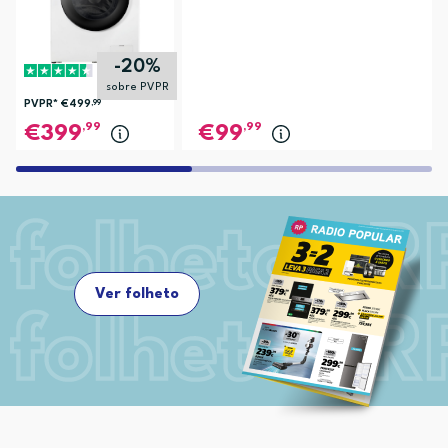
-20%
sobre PVPR
PVPR*
€499
,99
,99
,99
399
99
Ver folheto