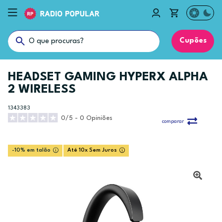
Cupões
HEADSET GAMING HYPERX ALPHA
2 WIRELESS
1343383
0/5 - 0 Opiniões
comparar
-10% em talão
Até 10x Sem Juros