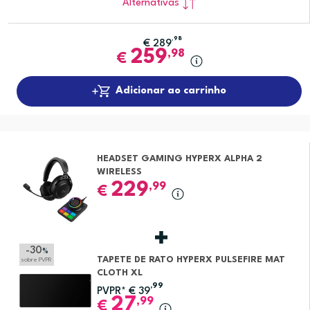
Alternativas
,98
€
289
259
,98
€
Adicionar ao carrinho
HEADSET GAMING HYPERX ALPHA 2
WIRELESS
229
,99
€
-30
%
TAPETE DE RATO HYPERX PULSEFIRE MAT
sobre PVPR
CLOTH XL
,99
PVPR*
€
39
27
,99
€