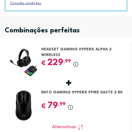
Consulta condições
Combinações perfeitas
HEADSET GAMING HYPERX ALPHA 2
WIRELESS
229
,99
€
RATO GAMING HYPERX PFIRE HASTE 2 BK
79
,99
€
Alternativas