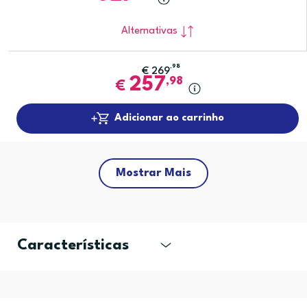
Alternativas
,98
€
269
257
,98
€
Adicionar ao carrinho
Mostrar Mais
Características