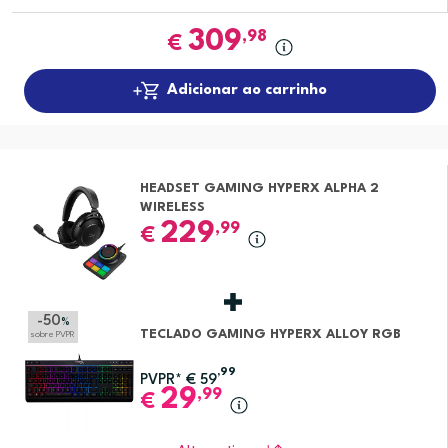
309
,98
€
Adicionar ao carrinho
HEADSET GAMING HYPERX ALPHA 2
WIRELESS
229
,99
€
-50
%
TECLADO GAMING HYPERX ALLOY RGB
sobre PVPR
,99
PVPR*
€
59
29
,99
€