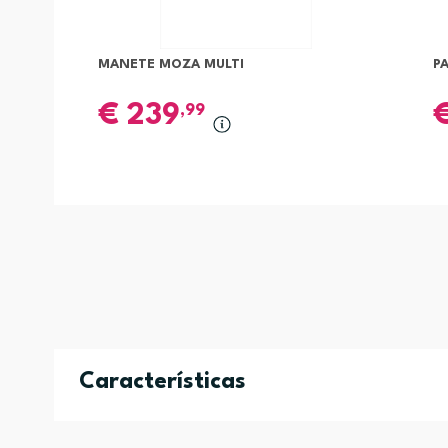
MANETE MOZA MULTI
P
€
239
,99
Características