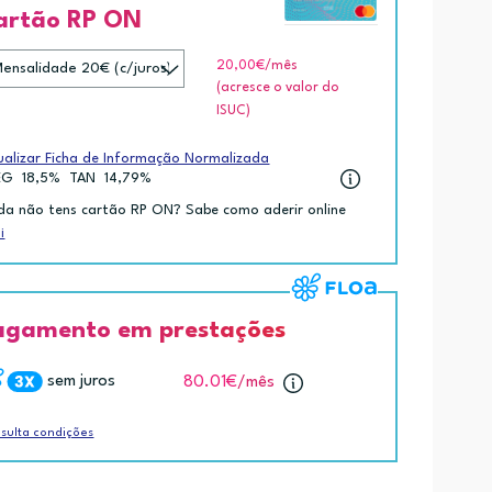
artão RP ON
20,00€
/mês
(acresce o valor do
ISUC)
ualizar Ficha de Informação Normalizada
EG
18,5%
TAN
14,79%
da não tens cartão RP ON? Sabe como aderir online
i
agamento em prestações
sem juros
80.01€
/mês
sulta condições