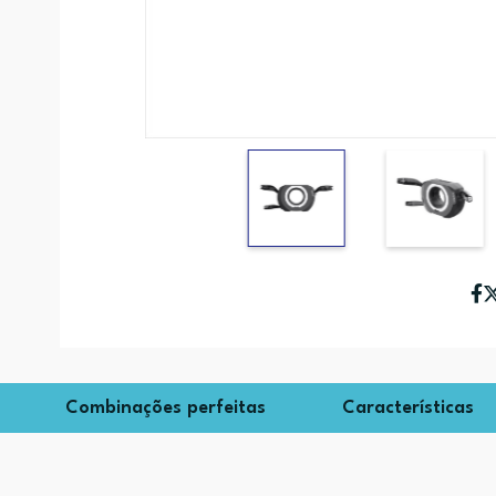
Combinações perfeitas
Características