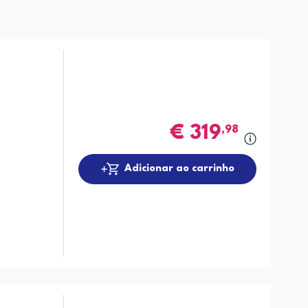
€
319
,98
Adicionar ao carrinho