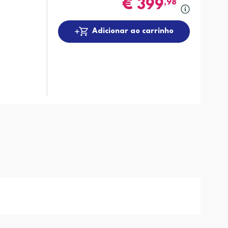
€
399
,98
Adicionar ao carrinho