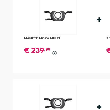
MANETE MOZA MULTI
T
€
239
,99