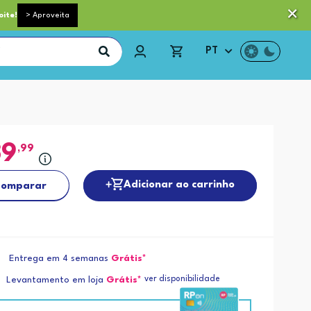
 pequeno porte grátis acima de 35€*
Trocas e Devoluções
oite!
> Aproveita
PT
39
,99
Adicionar ao carrinho
omparar
Entrega em 4 semanas
Grátis*
ver disponibilidade
Levantamento em loja
Grátis*