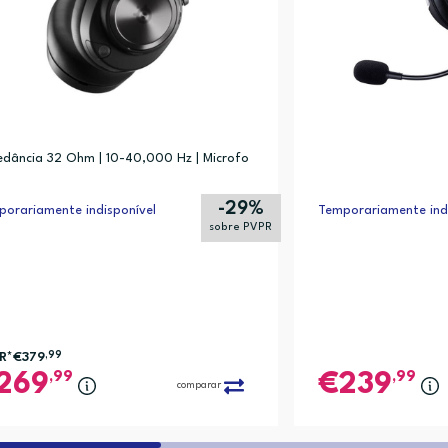
dância 32 Ohm | 10-40,000 Hz | Microfo
-29%
orariamente indisponível
Temporariamente indi
sobre PVPR
R*
€379
,99
,99
,99
269
239
comparar