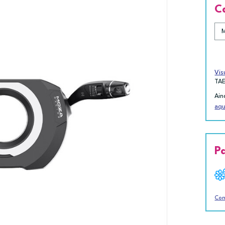
C
Vis
TA
Ain
aqu
P
Con