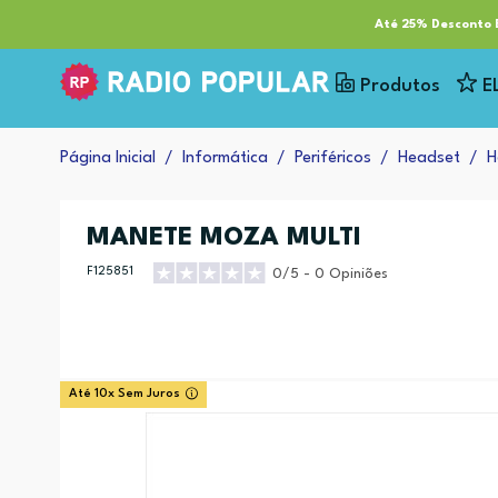
RP Tech
ESG & Sustentabilidade
Serviços
Cl
Até 25% Desconto E
Produtos
E
Página Inicial
Informática
Periféricos
Headset
H
MANETE MOZA MULTI
F125851
0/5 - 0 Opiniões
Até 10x Sem Juros