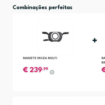
Combinações perfeitas
MANETE MOZA MULTI
R
B
€
239
,99