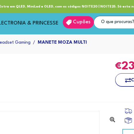
ube RP+
Entrega
xtra em QLED, MiniLed e OLED, com os códigos NOITE20 | NOITE25. Só esta n
Cupões
LECTRONIA & PRINCESSE
eadset Gaming
MANETE MOZA MULTI
2
C