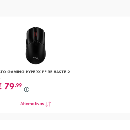
ATO GAMING HYPERX PFIRE HASTE 2
K
€
79
,99
Alternativas