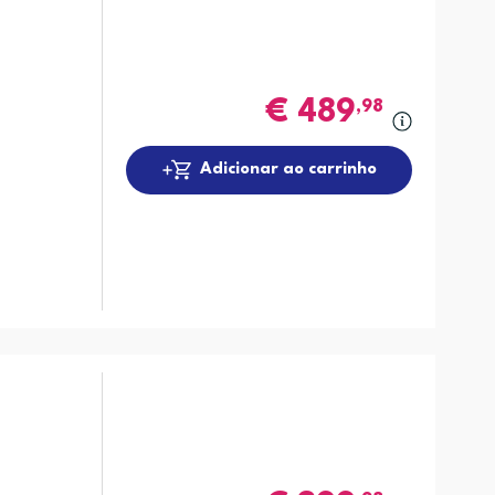
€
489
,98
Adicionar ao carrinho