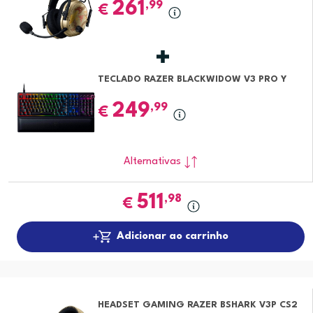
261
,99
€
TECLADO RAZER BLACKWIDOW V3 PRO Y
249
,99
€
Alternativas
511
,98
€
Adicionar ao carrinho
HEADSET GAMING RAZER BSHARK V3P CS2