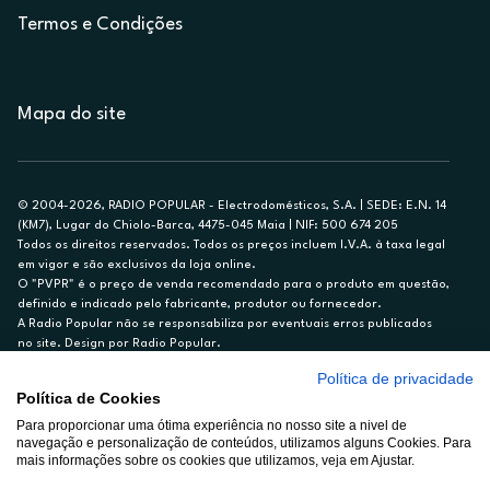
Termos e Condições
Mapa do site
© 2004-2026, RADIO POPULAR - Electrodomésticos, S.A. | SEDE: E.N. 14
(KM7), Lugar do Chiolo-Barca, 4475-045 Maia | NIF: 500 674 205
Todos os direitos reservados. Todos os preços incluem I.V.A. à taxa legal
em vigor e são exclusivos da loja online.
O "PVPR" é o preço de venda recomendado para o produto em questão,
definido e indicado pelo fabricante, produtor ou fornecedor.
A Radio Popular não se responsabiliza por eventuais erros publicados
no site. Design por Radio Popular.
Política de privacidade
** TAEG CARTÃO DE CRÉDITO RP/ON: 18,5%
Política de Cookies
Ex. para limite de crédito de €1.500, reembolsado em 12 meses, TAN
Para proporcionar uma ótima experiência no nosso site a nivel de
14,79%.
navegação e personalização de conteúdos, utilizamos alguns Cookies. Para
Crédito sujeito a aprovação pelo Cetelem, marca BNP Paribas Personal
mais informações sobre os cookies que utilizamos, veja em Ajustar.
Finance, S.A., Sucursal em Portugal. Informe-se no 21 721 90 00 (dias
úteis, 9-20h).