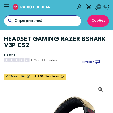
Cupões
HEADSET GAMING RAZER BSHARK
V3P CS2
F133546
0/5 - 0 Opiniões
comparar
-10% em talão
Até 10x Sem Juros