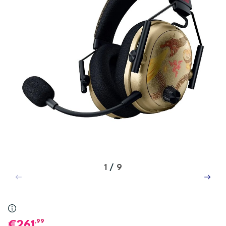
1
/
9
,99
261