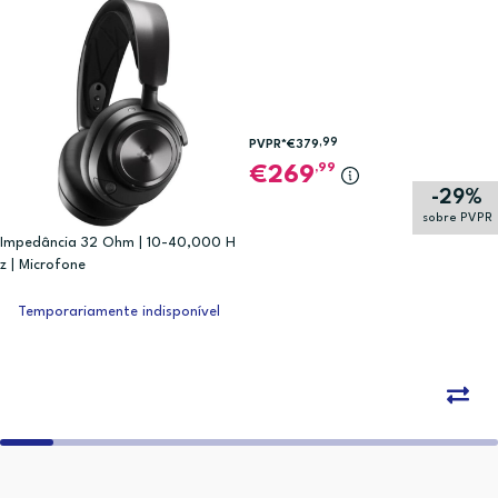
,99
PVPR*
€379
,99
269
-29%
sobre PVPR
Impedância 32 Ohm | 10-40,000 H
z | Microfone
Temporariamente indisponível