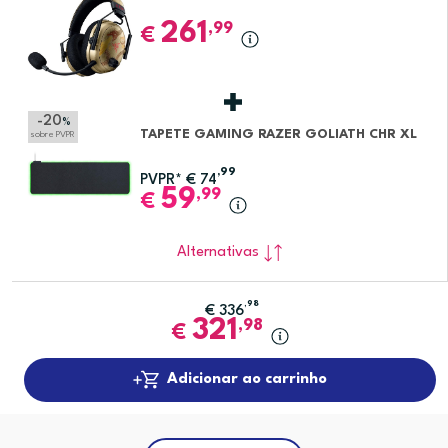
261
,99
€
-20
%
TAPETE GAMING RAZER GOLIATH CHR XL
sobre PVPR
,99
PVPR*
€
74
59
,99
€
Alternativas
,98
€
336
321
,98
€
Adicionar ao carrinho