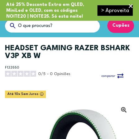
Até 25% Desconto Extra em QLED,
> Aproveita
MiniLed e OLED, com os códigos
NOITE20 | NOITE25. Só esta noite!
Cupões
HEADSET GAMING RAZER BSHARK
V3P XB W
F133550
0/5 - 0 Opiniões
comparar
Até 10x Sem Juros