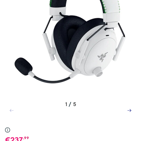
1
/
5
,99
237