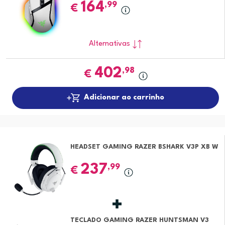
164
,99
€
Alternativas
402
,98
€
Adicionar ao carrinho
HEADSET GAMING RAZER BSHARK V3P XB W
237
,99
€
TECLADO GAMING RAZER HUNTSMAN V3