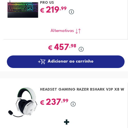
PRO US
219
,99
€
Alternativas
457
,98
€
Adicionar ao carrinho
HEADSET GAMING RAZER BSHARK V3P XB W
237
,99
€