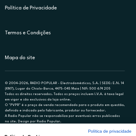
Política de Privacidade
Termos e Condições
Mapa do site
© 2004-2026, RADIO POPULAR - Electrodomésticos, S.A. | SEDE: E.N. 14
(KM7), Lugar do Chiolo-Barca, 4475-045 Maia | NIF: 500 674 205
Todos os direitos reservados. Todos os preços incluem I.V.A. à taxa legal
em vigor e são exclusivos da loja online.
O "PVPR" é o preço de venda recomendado para o produto em questão,
definido e indicado pelo fabricante, produtor ou fornecedor.
A Radio Popular não se responsabiliza por eventuais erros publicados
no site. Design por Radio Popular.
Política de privacidade
** TAEG CARTÃO DE CRÉDITO RP/ON: 18,5%