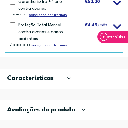
Garantia Extra + 1 ano
€50.00
contra avarias
condições contratuais
Li e aceito as
Proteção Total Mensal
€4.49
/mês
contra avarias e danos
ver vídeo
acidentais
condições contratuais
Li e aceito as
Características
Avaliações do produto