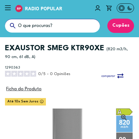
Cupões
EXAUSTOR SMEG KTR90XE
(820 m3/h,
90 cm, 61 dB, A)
1290363
0/5 - 0 Opiniões
comparar
Ficha do Produto
Até 10x Sem Juros