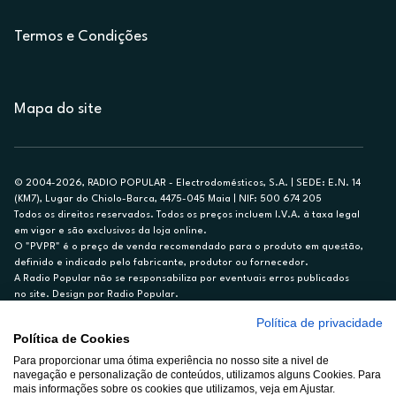
Termos e Condições
Mapa do site
© 2004-2026, RADIO POPULAR - Electrodomésticos, S.A. | SEDE: E.N. 14
(KM7), Lugar do Chiolo-Barca, 4475-045 Maia | NIF: 500 674 205
Todos os direitos reservados. Todos os preços incluem I.V.A. à taxa legal
em vigor e são exclusivos da loja online.
O "PVPR" é o preço de venda recomendado para o produto em questão,
definido e indicado pelo fabricante, produtor ou fornecedor.
A Radio Popular não se responsabiliza por eventuais erros publicados
no site. Design por Radio Popular.
Política de privacidade
** TAEG CARTÃO DE CRÉDITO RP/ON: 18,5%
Política de Cookies
Ex. para limite de crédito de €1.500, reembolsado em 12 meses, TAN
14,79%.
Para proporcionar uma ótima experiência no nosso site a nivel de
navegação e personalização de conteúdos, utilizamos alguns Cookies. Para
Crédito sujeito a aprovação pelo Cetelem, marca BNP Paribas Personal
mais informações sobre os cookies que utilizamos, veja em Ajustar.
Finance, S.A., Sucursal em Portugal. Informe-se no 21 721 90 00 (dias