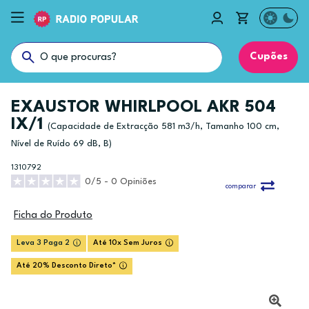
Cupões
EXAUSTOR WHIRLPOOL AKR 504
IX/1
(Capacidade de Extracção 581 m3/h, Tamanho 100 cm,
Nível de Ruído 69 dB, B)
1310792
0/5 - 0 Opiniões
comparar
Ficha do Produto
Leva 3 Paga 2
Até 10x Sem Juros
Até 20% Desconto Direto*