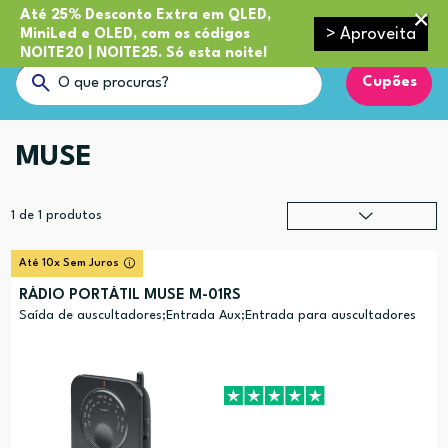
Até 25% Desconto Extra em QLED,
> Aproveita
MiniLed e OLED, com os códigos
NOITE20 | NOITE25. Só esta noite!
Cupões
MUSE
1
de
1
produtos
Relevância
?
Até 10x Sem Juros
Preço (mais alto)
RÁDIO PORTÁTIL MUSE M-01RS
Preço (mais baixo)
Saída de auscultadores;Entrada Aux;Entrada para auscultadores
Alfabética (A-Z)
Alfabética (Z-A)