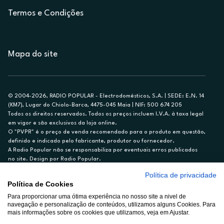
Termos e Condições
Mapa do site
© 2004-2026, RADIO POPULAR - Electrodomésticos, S.A. | SEDE: E.N. 14
(KM7), Lugar do Chiolo-Barca, 4475-045 Maia | NIF: 500 674 205
Todos os direitos reservados. Todos os preços incluem I.V.A. à taxa legal
em vigor e são exclusivos da loja online.
O "PVPR" é o preço de venda recomendado para o produto em questão,
definido e indicado pelo fabricante, produtor ou fornecedor.
A Radio Popular não se responsabiliza por eventuais erros publicados
no site. Design por Radio Popular.
Política de privacidade
** TAEG CARTÃO DE CRÉDITO RP/ON: 18,5%
Política de Cookies
Ex. para limite de crédito de €1.500, reembolsado em 12 meses, TAN
14,79%.
Para proporcionar uma ótima experiência no nosso site a nivel de
navegação e personalização de conteúdos, utilizamos alguns Cookies. Para
Crédito sujeito a aprovação pelo Cetelem, marca BNP Paribas Personal
mais informações sobre os cookies que utilizamos, veja em Ajustar.
Finance, S.A., Sucursal em Portugal. Informe-se no 21 721 90 00 (dias
úteis, 9-20h).