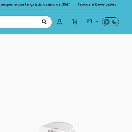
 pequeno porte grátis acima de 35€*
Trocas e Devoluções
PT