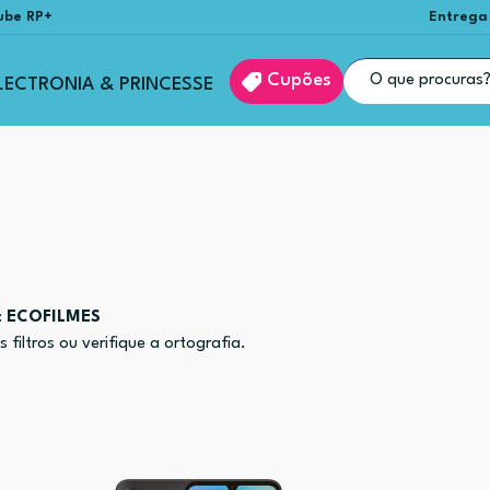
ube RP+
Entrega
Cupões
LECTRONIA & PRINCESSE
:
ECOFILMES
filtros ou verifique a ortografia.