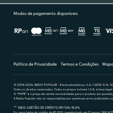
Modos de pagamento disponíveis
Política de Privacidade
Termos e Condições
Mapa 
© 2004-2026, RADIO POPULAR - Electrodomésticos, S.A. | SEDE: E.N. 14 
Todos os direitos reservados. Todos os preços incluem I.V.A. à taxa legal 
O "PVPR" é o preço de venda recomendado para o produto em questão, d
A Radio Popular não se responsabiliza por eventuais erros publicados no
** TAEG CARTÃO DE CRÉDITO RP/ON: 18,5%
Ex. para limite de crédito de €1.500, reembolsado em 12 meses, TAN 14,