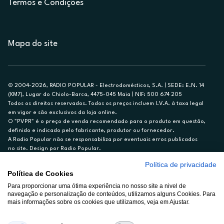
Termos e Condições
Mapa do site
© 2004-2026, RADIO POPULAR - Electrodomésticos, S.A. | SEDE: E.N. 14
(KM7), Lugar do Chiolo-Barca, 4475-045 Maia | NIF: 500 674 205
Todos os direitos reservados. Todos os preços incluem I.V.A. à taxa legal
em vigor e são exclusivos da loja online.
O "PVPR" é o preço de venda recomendado para o produto em questão,
definido e indicado pelo fabricante, produtor ou fornecedor.
A Radio Popular não se responsabiliza por eventuais erros publicados
no site. Design por Radio Popular.
Política de privacidade
** TAEG CARTÃO DE CRÉDITO RP/ON: 18,5%
Política de Cookies
Ex. para limite de crédito de €1.500, reembolsado em 12 meses, TAN
Para proporcionar uma ótima experiência no nosso site a nivel de
14,79%.
navegação e personalização de conteúdos, utilizamos alguns Cookies. Para
Crédito sujeito a aprovação pelo Cetelem, marca BNP Paribas Personal
mais informações sobre os cookies que utilizamos, veja em Ajustar.
Finance, S.A., Sucursal em Portugal. Informe-se no 21 721 90 00 (dias
úteis, 9-20h).
A Rádio Popular – Eletrodomésticos S.A. (Registo BdP848) atua como