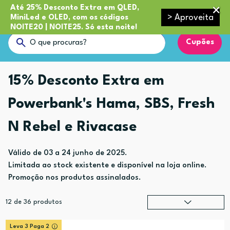
Até 25% Desconto Extra em QLED,
> Aproveita
MiniLed e OLED, com os códigos
NOITE20 | NOITE25. Só esta noite!
Cupões
15% Desconto Extra em
Powerbank's Hama, SBS, Fresh
N Rebel e Rivacase
Válido de 03 a 24 junho de 2025.
Limitada ao stock existente e disponível na loja online.
Promoção nos produtos assinalados.
12
de
36
produtos
Relevância
?
Leva 3 Paga 2