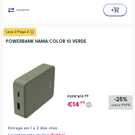
comparar
Leva 3 Paga 2
POWERBANK HAMA COLOR 10 VERDE
,99
PVPR*
€19
-25%
,99
14
sobre PVPR
Entrega em 1 a 2 dias úteis