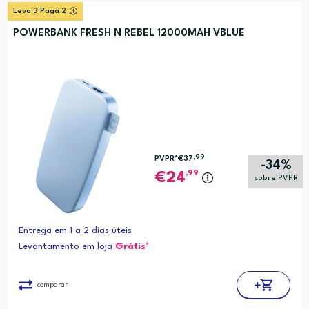
Leva 3 Paga 2
POWERBANK FRESH N REBEL 12000MAH VBLUE
,99
PVPR*
€37
-34%
,99
24
sobre PVPR
Entrega em 1 a 2 dias úteis
Levantamento em loja
Grátis*
comparar