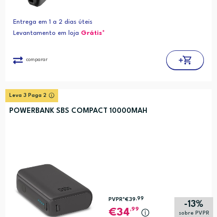
Entrega em 1 a 2 dias úteis
Levantamento em loja
Grátis*
comparar
Leva 3 Paga 2
POWERBANK SBS COMPACT 10000MAH
,99
PVPR*
€39
-13%
,99
34
sobre PVPR