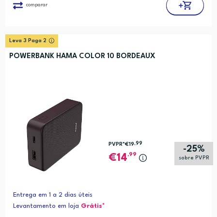
comparar
Leva 3 Paga 2
POWERBANK HAMA COLOR 10 BORDEAUX
,99
PVPR*
€19
-25%
,99
14
sobre PVPR
Entrega em 1 a 2 dias úteis
Levantamento em loja
Grátis*