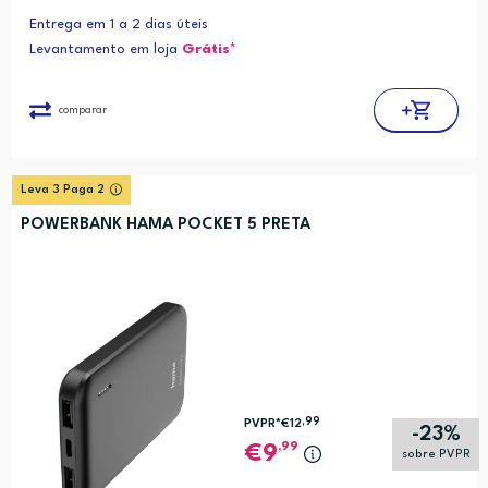
Entrega em 1 a 2 dias úteis
Levantamento em loja
Grátis*
comparar
Leva 3 Paga 2
POWERBANK HAMA POCKET 5 PRETA
,99
PVPR*
€12
-23%
,99
9
sobre PVPR