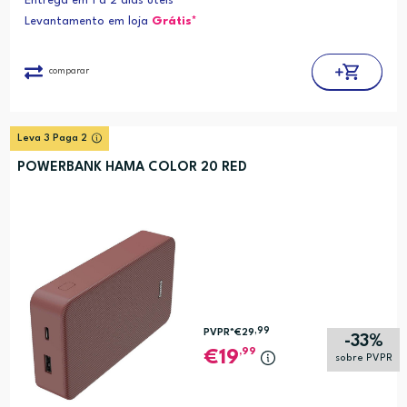
Entrega em 1 a 2 dias úteis
Levantamento em loja
Grátis*
comparar
Leva 3 Paga 2
POWERBANK HAMA COLOR 20 RED
,99
PVPR*
€29
-33%
,99
19
sobre PVPR