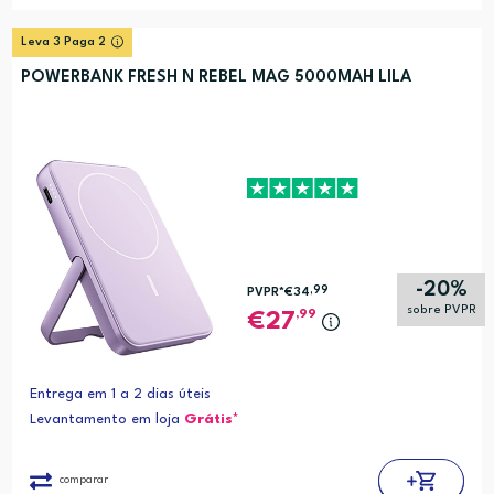
Leva 3 Paga 2
POWERBANK FRESH N REBEL MAG 5000MAH LILA
-20%
,99
PVPR*
€34
sobre PVPR
,99
27
Entrega em 1 a 2 dias úteis
Levantamento em loja
Grátis*
comparar