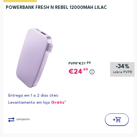
Preço (mais alto)
POWERBANK FRESH N REBEL 12000MAH LILAC
Preço (mais baixo)
Alfabética (A-Z)
Alfabética (Z-A)
,99
PVPR*
€37
-34%
,99
24
sobre PVPR
Entrega em 1 a 2 dias úteis
Levantamento em loja
Grátis*
comparar