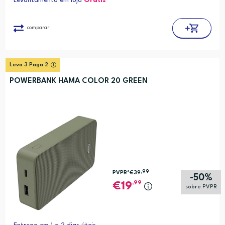
Levantamento em loja
Grátis*
comparar
Leva 3 Paga 2
POWERBANK HAMA COLOR 20 GREEN
,99
PVPR*
€39
-50%
,99
19
sobre PVPR