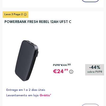
Leva 3 Paga 2
POWERBANK FRESH REBEL 12AH UFST C
,99
PVPR*
€44
-44%
,99
24
sobre PVPR
Entrega em 1 a 2 dias úteis
Levantamento em loja
Grátis*