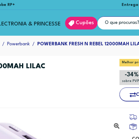
ube RP+
Entrega
Cupões
LECTRONIA & PRINCESSE
Powerbank
POWERBANK FRESH N REBEL 12000MAH LIL
Melhor pr
00MAH LILAC
-34%
sobre PV
C