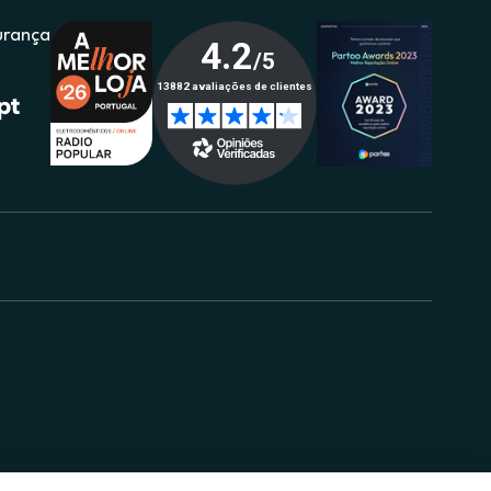
urança
.