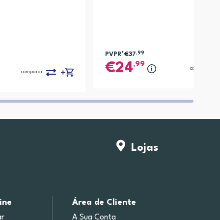
PVPR*
€37
,99
,99
24
comparar
comparar
Lojas
ine
Área de Cliente
r
A Sua Conta