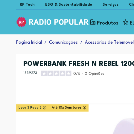
RP Tech
ESG & Sustentabilidade
Serviços
Cl
Produtos
E
Página Inicial
Comunicações
Acessórios de Telemóvel
POWERBANK FRESH N REBEL 120
1339273
0/5 - 0 Opiniões
Leva 3 Paga 2
Até 10x Sem Juros