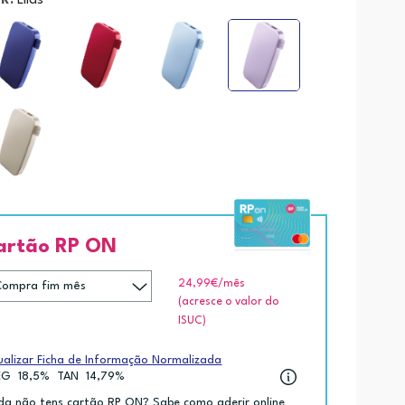
R:
Lilas
artão RP ON
24,99€
/mês
(acresce o valor do
ISUC)
ualizar Ficha de Informação Normalizada
EG
18,5%
TAN
14,79%
da não tens cartão RP ON? Sabe como aderir online