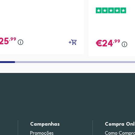
,99
25
,99
24
Campanhas
Compra Onl
Promoções
Como Compra