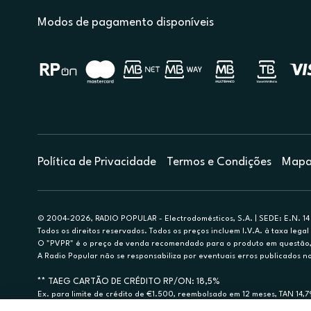
Modos de pagamento disponíveis
Política de Privacidade
Termos e Condições
Mapa 
© 2004-2026, RADIO POPULAR - Electrodomésticos, S.A. | SEDE: E.N. 14 
Todos os direitos reservados. Todos os preços incluem I.V.A. à taxa legal 
O "PVPR" é o preço de venda recomendado para o produto em questão, d
A Radio Popular não se responsabiliza por eventuais erros publicados no
** TAEG CARTÃO DE CRÉDITO RP/ON: 18,5%
Ex. para limite de crédito de €1.500, reembolsado em 12 meses, TAN 14,
Crédito sujeito a aprovação pelo Cetelem, marca BNP Paribas Personal Fi