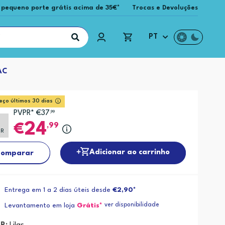
 pequeno porte grátis acima de 35€*
Trocas e Devoluções
PT
AC
eço últimos 30 dias
PVPR* €37
,99
24
,99
PR
Adicionar ao carrinho
omparar
Entrega em 1 a 2 dias úteis desde
€2,90*
ver disponibilidade
Levantamento em loja
Grátis*