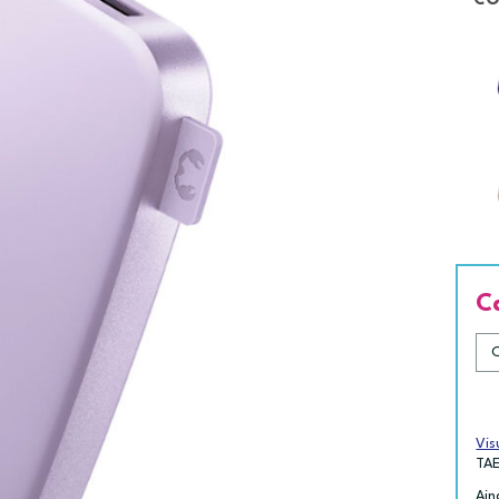
CO
C
Vis
TA
Ain