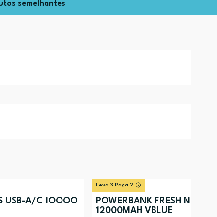
utos semelhantes
Leva 3 Paga 2
S USB-A/C 1OOOO
POWERBANK FRESH N REBE
12000MAH VBLUE