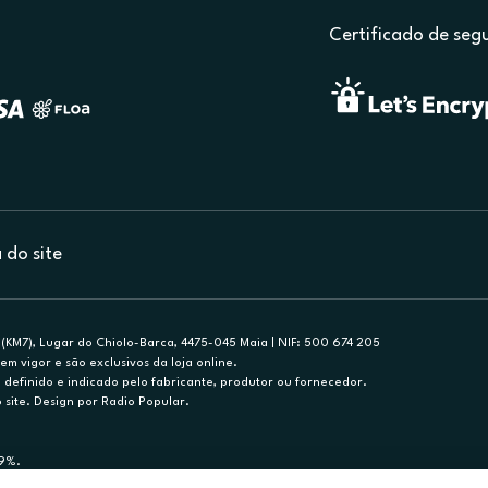
Certificado de seg
do site
(KM7), Lugar do Chiolo-Barca, 4475-045 Maia | NIF: 500 674 205
em vigor e são exclusivos da loja online.
efinido e indicado pelo fabricante, produtor ou fornecedor.
 site. Design por Radio Popular.
79%.
nance, S.A., Sucursal em Portugal. Informe-se no 21 721 90 00 (dias úteis, 9-20h)