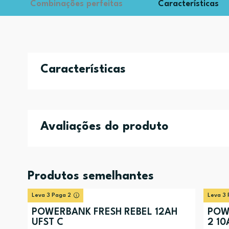
Combinações perfeitas
Características
Características
Avaliações do produto
Produtos semelhantes
Leva 3 Paga 2
Leva 3 
POWERBANK FRESH REBEL 12AH
POW
UFST C
2 10