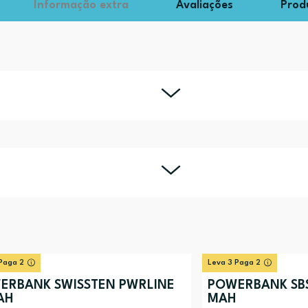
Informação extra
Avaliações
Prod
Paga 2
Leva 3 Paga 2
ERBANK SWISSTEN PWRLINE
POWERBANK SB
AH
MAH