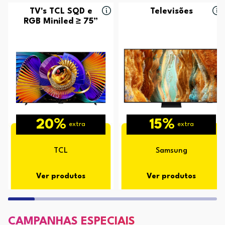
TV's TCL SQD e
Televisões
RGB Miniled ≥ 75”
20%
15%
extra
extra
TCL
Samsung
Ver produtos
Ver produtos
CAMPANHAS ESPECIAIS