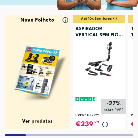
Até 10x Sem Juros
Novo Folheto
ASPIRADOR
TV
VERTICAL SEM FIOS
TU
BOSCH BCS711XXL
-27%
sobre PVPR
PVPR*
€329
,99
PVP
Ver produtos
,99
239