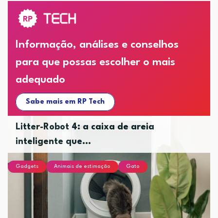
Informação, análises e conselhos
para que possas escolher o mais
adequado
Sabe mais em RP Tech
Litter-Robot 4: a caixa de areia
inteligente que...
Gadgets
Animais de estimação
Gato