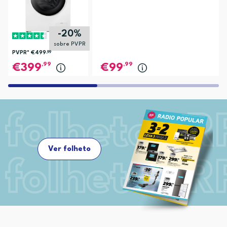
-20%
sobre PVPR
PVPR*
€499
,99
,99
,99
399
99
Ver folheto