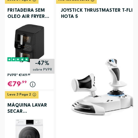
FRITADEIRA SEM
JOYSTICK THRUSTMASTER T-FLIG
OLEO AIR FRYER
HOTA 5
ELECTRONIA
TOWERCHEF
-47%
sobre PVPR
PVPR*
€149
,99
,99
79
Leva 3 Paga 2
MÁQUINA LAVAR
SECAR
ELECTRONIA
EC3107BR