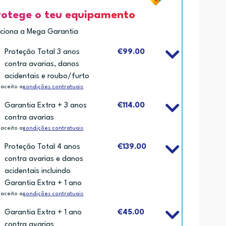
rotege o teu equipamento
iciona a Mega Garantia
Proteção Total 3 anos
€99.00
contra avarias, danos
acidentais e roubo/furto
 aceito as
condições contratuais
Garantia Extra + 3 anos
€114.00
contra avarias
 aceito as
condições contratuais
Proteção Total 4 anos
€139.00
contra avarias e danos
acidentais incluindo
Garantia Extra + 1 ano
 aceito as
condições contratuais
Garantia Extra + 1 ano
€45.00
contra avarias