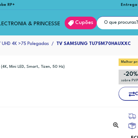
ube RP+
Entrega
Cupões
LECTRONIA & PRINCESSE
 UHD 4K >75 Polegadas
TV SAMSUNG TU75M70HAUXXC
Melhor pr
C
(4K, Mini LED, Smart, Tizen, 50 Hz)
-20
sobre PV
C