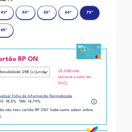
RÃ:
75"
43"
50"
55"
65"
75"
85"
artão RP ON
25,00€
/mês
(acresce o valor do
ISUC)
ualizar Ficha de Informação Normalizada
EG
18,5%
TAN
14,79%
da não tens cartão RP ON? Sabe como aderir online
i