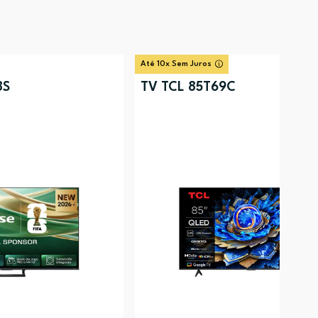
Até 10x Sem Juros
8S
TV TCL 85T69C