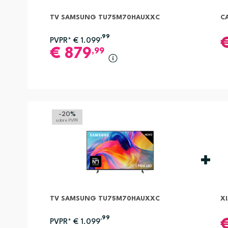
TV SAMSUNG TU75M70HAUXXC
CA
,99
PVPR*
€
1.099
€
879
,99
-20
%
sobre PVPR
TV SAMSUNG TU75M70HAUXXC
X
,99
PVPR*
€
1.099