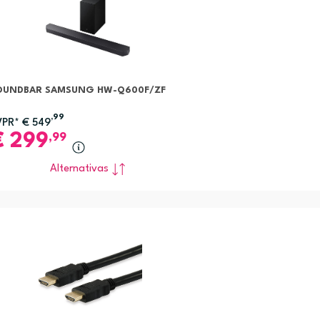
OUNDBAR SAMSUNG HW-Q600F/ZF
,99
VPR*
€
549
€
299
,99
Alternativas