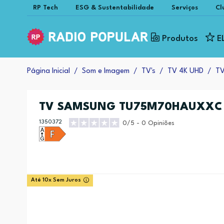
RP Tech
ESG & Sustentabilidade
Serviços
Cl
Produtos
E
Página Inicial
Som e Imagem
TV's
TV 4K UHD
TV
TV SAMSUNG TU75M70HAUXX
1350372
0/5 - 0 Opiniões
Até 10x Sem Juros