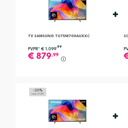
TV SAMSUNG TU75M70HAUXXC
S
,99
PVPR*
€
1.099
P
€
879
,99
-20
%
sobre PVPR