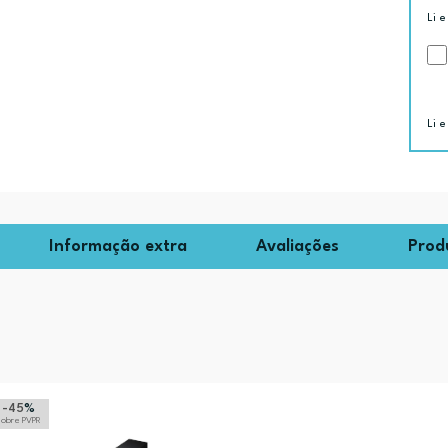
Li e
Li e
Informação extra
Avaliações
Prod
-45
%
sobre PVPR