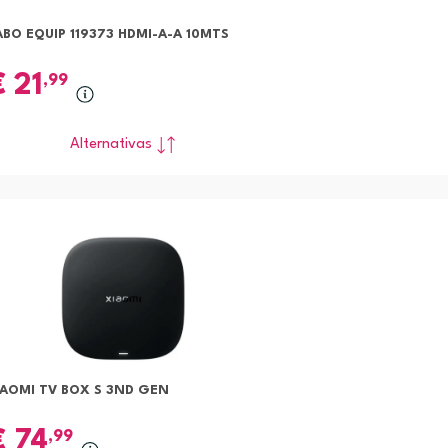
BO EQUIP 119373 HDMI-A-A 10MTS
€
21
,99
Alternativas
IAOMI TV BOX S 3ND GEN
€
74
,99