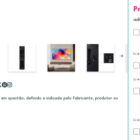
P
ad
Li e
Li e
m questão, definido e indicado pelo fabricante, produtor ou
Li e