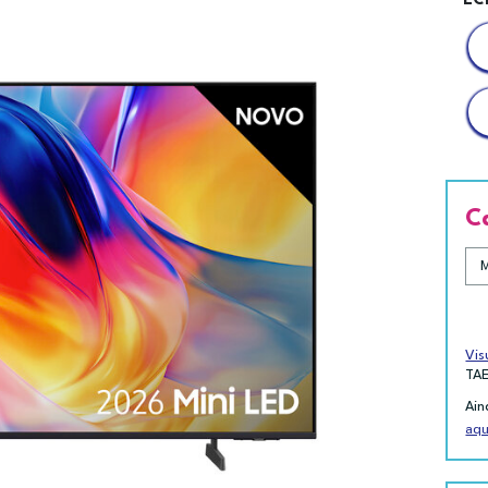
EC
C
Vis
TA
Ain
aqu