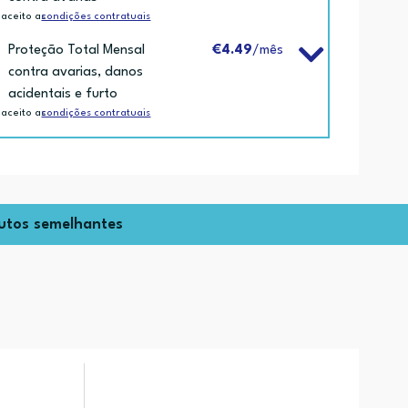
 aceito as
condições contratuais
Proteção Total Mensal
€4.49
/mês
contra avarias, danos
acidentais e furto
 aceito as
condições contratuais
utos semelhantes