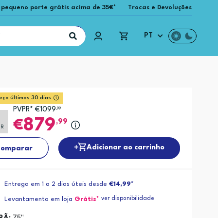
 pequeno porte grátis acima de 35€*
Trocas e Devoluções
PT
eço últimos 30 dias
PVPR* €1099
,99
%
879
,99
PR
Adicionar ao carrinho
omparar
Entrega em 1 a 2 dias úteis desde
€14,99*
ver disponibilidade
Levantamento em loja
Grátis*