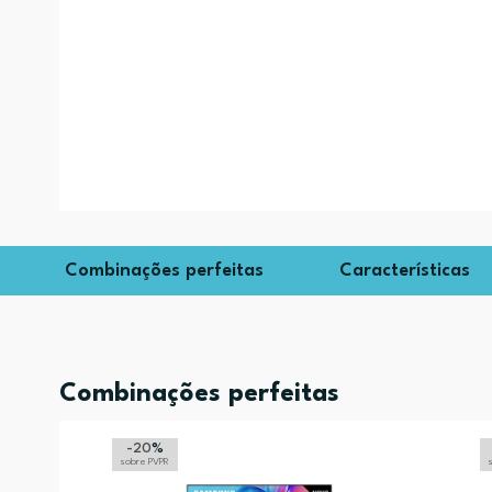
Combinações perfeitas
Características
Combinações perfeitas
-20
%
sobre PVPR