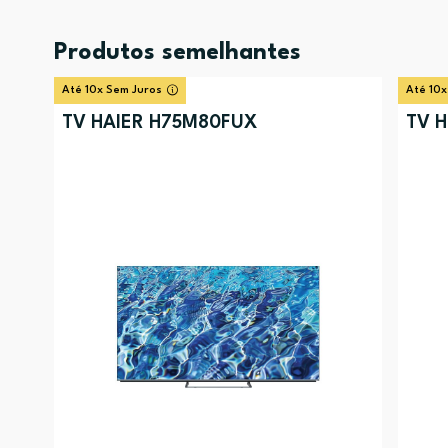
Produtos semelhantes
Até 10x Sem Juros
Até 10x
TV HAIER H75M80FUX
TV H