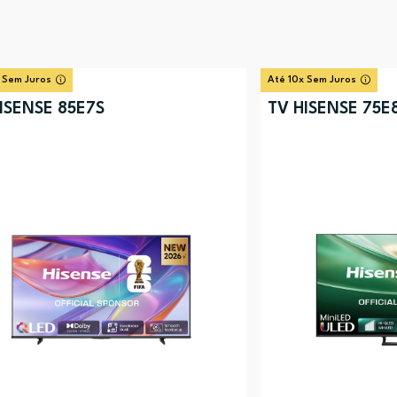
 Sem Juros
Até 10x Sem Juros
ISENSE 85E7S
TV HISENSE 75E