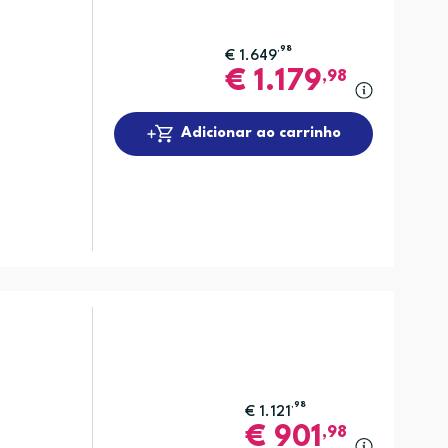
,98
€
1.649
€
1.179
,98
Adicionar ao carrinho
,98
€
1.121
€
901
,98