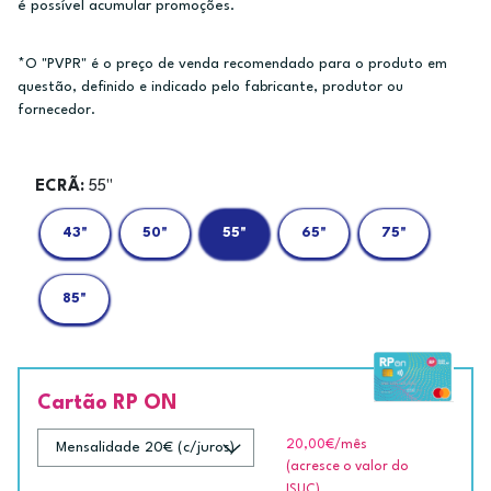
é possível acumular promoções.
*O "PVPR" é o preço de venda recomendado para o produto em
questão, definido e indicado pelo fabricante, produtor ou
fornecedor.
ECRÃ:
55"
43"
50"
55"
65"
75"
85"
Cartão RP ON
20,00€
/mês
(acresce o valor do
ISUC)