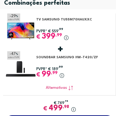
Combinações perfeitas
-29
%
TV SAMSUNG TU55M70HAUXXC
sobre PVPR
,99
PVPR*
€
559
399
,99
€
-47
%
SOUNDBAR SAMSUNG HW-T420/ZF
sobre PVPR
,99
PVPR*
€
189
99
,99
€
Alternativas
,98
€
749
499
,98
€