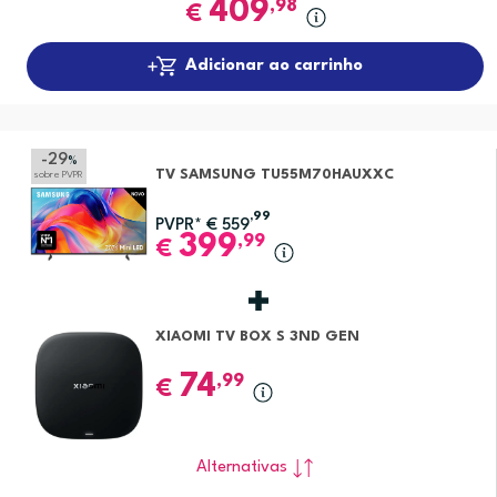
409
,98
€
Adicionar ao carrinho
-29
%
TV SAMSUNG TU55M70HAUXXC
sobre PVPR
,99
PVPR*
€
559
399
,99
€
XIAOMI TV BOX S 3ND GEN
74
,99
€
Alternativas