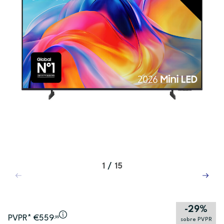
1
/
15
-29%
PVPR* €559
,99
sobre PVPR