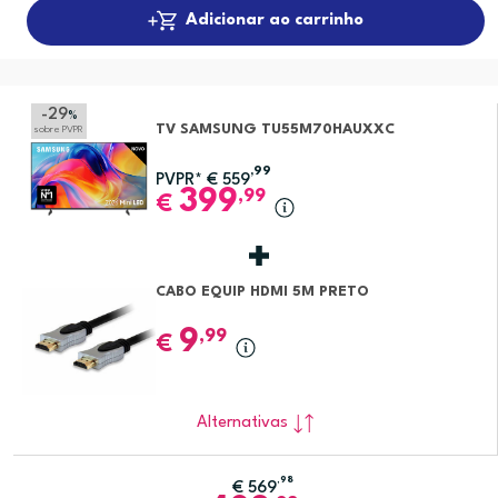
Adicionar ao carrinho
-29
%
TV SAMSUNG TU55M70HAUXXC
sobre PVPR
,99
PVPR*
€
559
399
,99
€
CABO EQUIP HDMI 5M PRETO
9
,99
€
Alternativas
,98
€
569