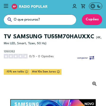
Cupões
TV SAMSUNG TU55M70HAUXXC
(4K,
Mini LED, Smart, Tizen, 50 Hz)
1350352
0/5 - 0 Opiniões
comparar
-10% em talão
Até 10x Sem Juros