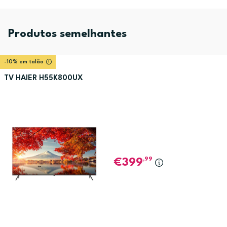
Produtos semelhantes
-10% em talão
TV HAIER H55K800UX
,99
399