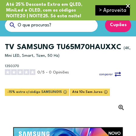
Até 25% Desconto Extra em QLED,
> Aproveita
MiniLed e OLED, com os códigos
NOITE20 | NOITE25. Só esta noite!
Cupões
TV SAMSUNG TU65M70HAUXXC
(4K,
Mini LED, Smart, Tizen, 50 Hz)
1350370
0/5 - 0 Opiniões
comparar
-15% extra c/código SAMSUNG15
Até 10x Sem Juros