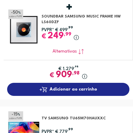
-50
%
SOUNDBAR SAMSUNG MUSIC FRAME HW
sobre PVPR
LS60DZF
,99
PVPR*
€
499
249
,99
€
Alternativas
,98
€
1.279
909
,98
€
Adicionar ao carrinho
-15
%
TV SAMSUNG TU65M70HAUXXC
sobre PVPR
,99
PVPR*
€
779