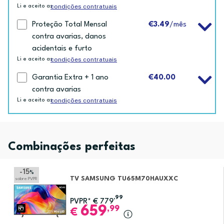
condições contratuais
Li e aceito as
Proteção Total Mensal
€3.49
/mês
contra avarias, danos
acidentais e furto
condições contratuais
Li e aceito as
Garantia Extra + 1 ano
€40.00
contra avarias
condições contratuais
Li e aceito as
Combinações perfeitas
-15
%
TV SAMSUNG TU65M70HAUXXC
sobre PVPR
,99
PVPR*
€
779
659
,99
€