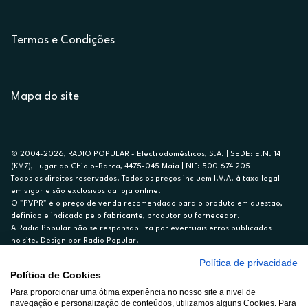
Termos e Condições
Mapa do site
© 2004-2026, RADIO POPULAR - Electrodomésticos, S.A. | SEDE: E.N. 14
(KM7), Lugar do Chiolo-Barca, 4475-045 Maia | NIF: 500 674 205
Todos os direitos reservados. Todos os preços incluem I.V.A. à taxa legal
em vigor e são exclusivos da loja online.
O "PVPR" é o preço de venda recomendado para o produto em questão,
definido e indicado pelo fabricante, produtor ou fornecedor.
A Radio Popular não se responsabiliza por eventuais erros publicados
no site. Design por Radio Popular.
Política de privacidade
** TAEG CARTÃO DE CRÉDITO RP/ON: 18,5%
Política de Cookies
Ex. para limite de crédito de €1.500, reembolsado em 12 meses, TAN
14,79%.
Para proporcionar uma ótima experiência no nosso site a nivel de
navegação e personalização de conteúdos, utilizamos alguns Cookies. Para
Crédito sujeito a aprovação pelo Cetelem, marca BNP Paribas Personal