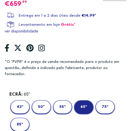
,99
659
Entrega em 1 a 2 dias úteis desde
€14,99*
Levantamento em loja
Grátis*
ver disponibilidade
*O "PVPR" é o preço de venda recomendado para o produto em
questão, definido e indicado pelo fabricante, produtor ou
fornecedor.
ECRÃ:
65"
43"
50"
55"
65"
75"
85"