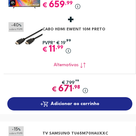
659
,99
€
-40
%
CABO HDMI EWENT 10M PRETO
sobre PVPR
,99
PVPR*
€
19
11
,99
€
Alternativas
,98
€
799
671
,98
€
Adicionar ao carrinho
-15
%
TV SAMSUNG TU65M70HAUXXC
sobre PVPR