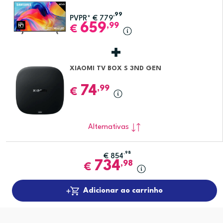
,99
PVPR*
€
779
659
,99
€
XIAOMI TV BOX S 3ND GEN
74
,99
€
Alternativas
,98
€
854
734
,98
€
Adicionar ao carrinho