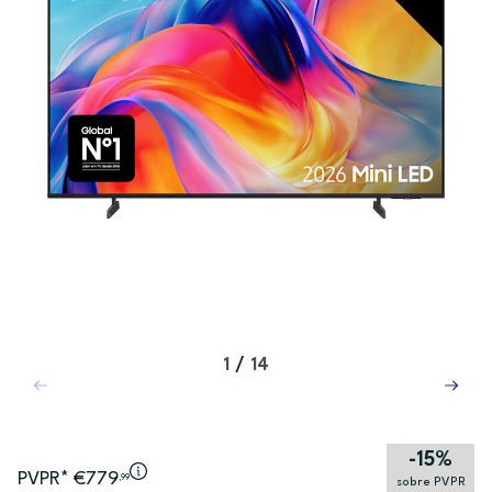
1
/
14
-15%
PVPR* €779
,99
sobre PVPR