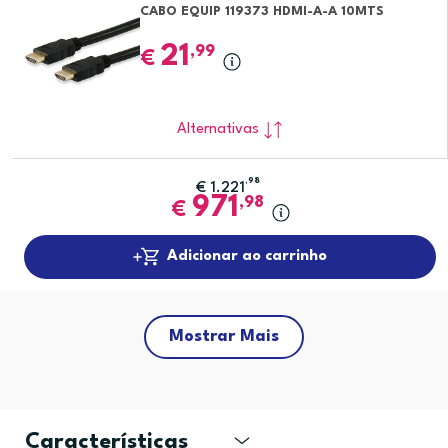
CABO EQUIP 119373 HDMI-A-A 10MTS
21
,99
€
Alternativas
,98
€
1.221
971
,98
€
Adicionar ao carrinho
Mostrar Mais
Características