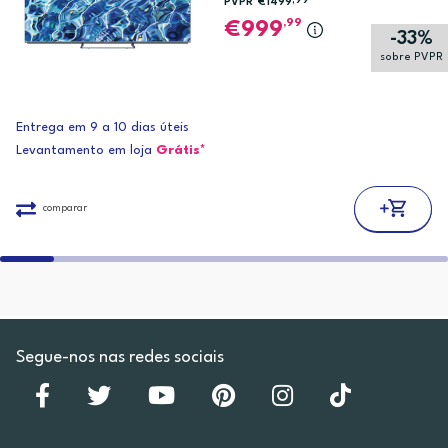
,99
PVPR*
€1499
,99
999
-33%
sobre PVPR
Entrega em 9 a 10 dias úteis
Levantamento em loja
Grátis*
comparar
Segue-nos nas redes sociais