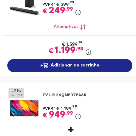
,99
PVPR*
€
399
249
,99
€
Alternativas
,98
€
1.599
1.199
,98
€
Adicionar ao carrinho
-21
%
TV LG 86QNED7EA6B
sobre PVPR
,99
PVPR*
€
1.199
949
,99
€