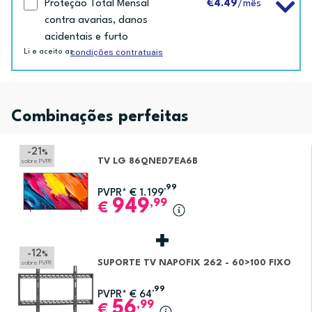
Proteção Total Mensal
€4.49
/mês
contra avarias, danos
acidentais e furto
condições contratuais
Li e aceito as
Combinações perfeitas
-21
%
TV LG 86QNED7EA6B
sobre PVPR
,99
PVPR*
€
1.199
949
,99
€
-12
%
SUPORTE TV NAPOFIX 262 - 60>100 FIXO
sobre PVPR
,99
PVPR*
€
64
56
,99
€