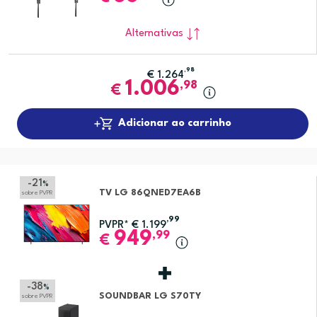
Alternativas
,98
€
1.264
1.006
,98
€
Adicionar ao carrinho
-21
%
TV LG 86QNED7EA6B
sobre PVPR
,99
PVPR*
€
1.199
949
,99
€
-38
%
SOUNDBAR LG S70TY
sobre PVPR